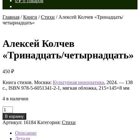
0
₽
0 товаров
Главная
/
Книги
/
Стихи
/
Алексей Колчев «Тринадцать/
четырнадцать»
Алексей Колчев
«Тринадцать/четырнадцать»
450
₽
Книга стихов. Москва:
Культурная инициатива
, 2024. — 138
с., ISBN 978-5-6051341-2-1, мягкая обложка, 215×145×8 мм
4 в наличии
Количество
товара
В корзину
Алексей
Артикул:
16184
Категория:
Стихи
Колчев
«Тринадцать/
Описание
четырнадцать»
Детали