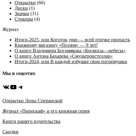
Открытки
(66)
Диски
(1)
Значки
(31)
Стикеры
(4)
Журнал
Итоги-2025, или Коготок увяз — всей птичке пропасть
Книжному магазину «Поэзия» — 9 лет!
О книге Владимира Богомякова «Космосы—небесы»
О книге Антона Бахарева «Смультронстеллар»
Итоги-2024, или В каждой избушке свои погремушки
Мы в соцсетях
ВКонтакте
YouTube
Telegram
Открытки Лены Сперанской
Журнал «Пироскаф» и его книжная серия
Книги нашего издательства
Скидки