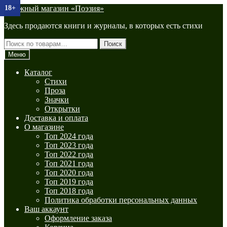
Перейти
Перейти
Книжный магазин «Поэзия»
18+
16+
18+
18+
к
к
Здесь продаются книги и журналы, в которых есть стихи
навигации
содержимому
Искать:
Поиск
Меню
Каталог
Стихи
Проза
Значки
Открытки
Доставка и оплата
О магазине
Топ 2024 года
Топ 2023 года
Топ 2022 года
Топ 2021 года
Топ 2020 года
Топ 2019 года
Топ 2018 года
Политика обработки персональных данных
Ваш аккаунт
Оформление заказа