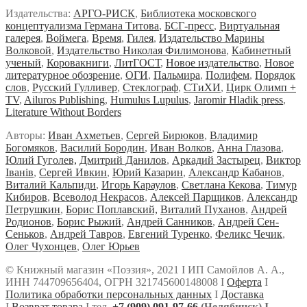
Издательства:
АРГО-РИСК
,
Библиотека московского
концептуализма Германа Титова
,
БСГ-пресс
,
Виртуальная
галерея
,
Воймега
,
Время
,
Гилея
,
Издательство Марины
Волковой
,
Издательство Николая Филимонова
,
Кабинетный
ученый
,
Коровакниги
,
ЛитГОСТ
,
Новое издательство
,
Новое
литературное обозрение
,
ОГИ
,
Пальмира
,
Полифем
,
Порядок
слов
,
Русский Гулливер
,
Стеклограф
,
СТиХИ
,
Цирк Олимп +
TV
,
Ailuros Publishing
,
Humulus Lupulus
,
Jaromir Hladik press
,
Literature Without Borders
Авторы:
Иван Ахметьев
,
Сергей Бирюков
,
Владимир
Богомяков
,
Василий Бородин
,
Иван Волков
,
Анна Глазова
,
Юлий Гуголев,
Дмитрий Данилов
,
Аркадий Застырец
,
Виктор
Iванiв
,
Сергей Ивкин
,
Юрий Казарин
,
Александр Кабанов
,
Виталий Кальпиди
,
Игорь Караулов
,
Светлана Кекова
,
Тимур
Кибиров
,
Всеволод Некрасов
,
Алексей Парщиков
,
Александр
Петрушкин
,
Борис Поплавский,
Виталий Пуханов
,
Андрей
Родионов
,
Борис Рыжий
,
Андрей Санников
,
Андрей Сен-
Сеньков
,
Андрей Тавров
,
Евгений Туренко
,
Феликс Чечик
,
Олег Чухонцев
,
Олег Юрьев
© Книжный магазин «Поэзия», 2021 Ι ИП Самойлов А. А.,
ИНН 744709656404, ОГРН 321745600148008 Ι
Оферта
Ι
Политика обработки персональных данных
Ι
Доставка
Ι
Возврат товара
Ι тел.
+7 (909) 091-97-66
(Челябинск) Ι