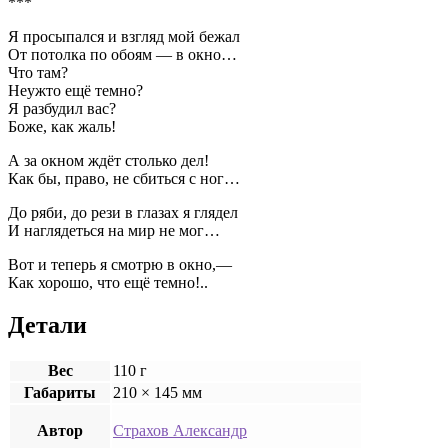
***
Я просыпался и взгляд мой бежал
От потолка по обоям — в окно…
Что там?
Неужто ещё темно?
Я разбудил вас?
Боже, как жаль!
А за окном ждёт столько дел!
Как бы, право, не сбиться с ног…
До ряби, до рези в глазах я глядел
И наглядеться на мир не мог…
Вот и теперь я смотрю в окно,—
Как хорошо, что ещё темно!..
Детали
Вес
110 г
Габариты
210 × 145 мм
Автор
Страхов Александр