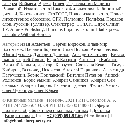
галерея
,
Воймега
,
Время
,
Гилея
,
Издательство Марины
Волковой
,
Издательство Николая Филимонова
,
Кабинетный
ученый
,
Коровакниги
,
ЛитГОСТ
,
Новое издательство
,
Новое
литературное обозрение
,
ОГИ
,
Пальмира
,
Полифем
,
Порядок
слов
,
Русский Гулливер
,
Стеклограф
,
СТиХИ
,
Цирк Олимп +
TV
,
Ailuros Publishing
,
Humulus Lupulus
,
Jaromir Hladik press
,
Literature Without Borders
Авторы:
Иван Ахметьев
,
Сергей Бирюков
,
Владимир
Богомяков
,
Василий Бородин
,
Иван Волков
,
Анна Глазова
,
Юлий Гуголев,
Дмитрий Данилов
,
Аркадий Застырец
,
Виктор
Iванiв
,
Сергей Ивкин
,
Юрий Казарин
,
Александр Кабанов
,
Виталий Кальпиди
,
Игорь Караулов
,
Светлана Кекова
,
Тимур
Кибиров
,
Всеволод Некрасов
,
Алексей Парщиков
,
Александр
Петрушкин
,
Борис Поплавский,
Виталий Пуханов
,
Андрей
Родионов
,
Борис Рыжий
,
Андрей Санников
,
Андрей Сен-
Сеньков
,
Андрей Тавров
,
Евгений Туренко
,
Феликс Чечик
,
Олег Чухонцев
,
Олег Юрьев
© Книжный магазин «Поэзия», 2021 Ι ИП Самойлов А. А.,
ИНН 744709656404, ОГРН 321745600148008 Ι
Оферта
Ι
Политика обработки персональных данных
Ι
Доставка
Ι
Возврат товара
Ι тел.
+7 (909) 091-97-66
(Челябинск) Ι
info@bookstorepoetry.ru