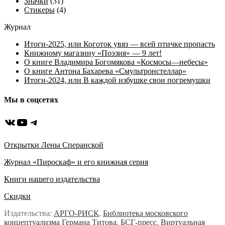
Значки
(31)
Стикеры
(4)
Журнал
Итоги-2025, или Коготок увяз — всей птичке пропасть
Книжному магазину «Поэзия» — 9 лет!
О книге Владимира Богомякова «Космосы—небесы»
О книге Антона Бахарева «Смультронстеллар»
Итоги-2024, или В каждой избушке свои погремушки
Мы в соцсетях
ВКонтакте
YouTube
Telegram
Открытки Лены Сперанской
Журнал «Пироскаф» и его книжная серия
Книги нашего издательства
Скидки
Издательства:
АРГО-РИСК
,
Библиотека московского
концептуализма Германа Титова
,
БСГ-пресс
,
Виртуальная