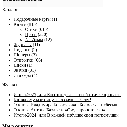
Каталог
Подарочные карты
(1)
Книги
(815)
Стихи
(610)
Проза
(220)
Альбомы
(12)
Журналы
(11)
Подарки
(2)
Шоперы
(3)
Открытки
(66)
Диски
(1)
Значки
(31)
Стикеры
(4)
Журнал
Итоги-2025, или Коготок увяз — всей птичке пропасть
Книжному магазину «Поэзия» — 9 лет!
О книге Владимира Богомякова «Космосы—небесы»
О книге Антона Бахарева «Смультронстеллар»
Итоги-2024, или В каждой избушке свои погремушки
Мы в соцсетях