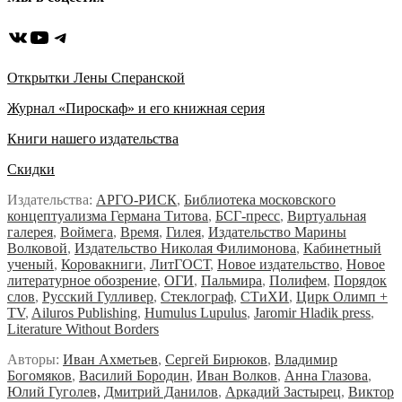
ВКонтакте
YouTube
Telegram
Открытки Лены Сперанской
Журнал «Пироскаф» и его книжная серия
Книги нашего издательства
Скидки
Издательства:
АРГО-РИСК
,
Библиотека московского
концептуализма Германа Титова
,
БСГ-пресс
,
Виртуальная
галерея
,
Воймега
,
Время
,
Гилея
,
Издательство Марины
Волковой
,
Издательство Николая Филимонова
,
Кабинетный
ученый
,
Коровакниги
,
ЛитГОСТ
,
Новое издательство
,
Новое
литературное обозрение
,
ОГИ
,
Пальмира
,
Полифем
,
Порядок
слов
,
Русский Гулливер
,
Стеклограф
,
СТиХИ
,
Цирк Олимп +
TV
,
Ailuros Publishing
,
Humulus Lupulus
,
Jaromir Hladik press
,
Literature Without Borders
Авторы:
Иван Ахметьев
,
Сергей Бирюков
,
Владимир
Богомяков
,
Василий Бородин
,
Иван Волков
,
Анна Глазова
,
Юлий Гуголев,
Дмитрий Данилов
,
Аркадий Застырец
,
Виктор