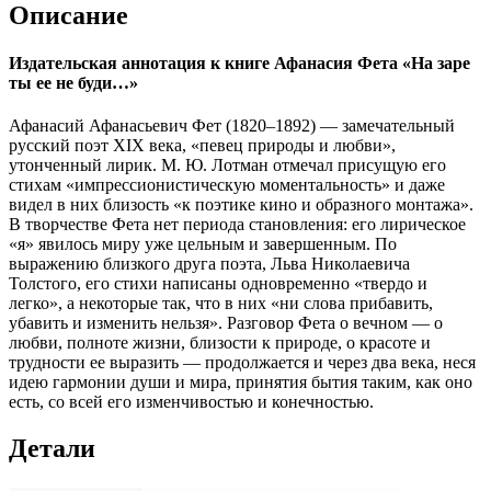
Описание
Издательская аннотация к книге Афанасия Фета «На заре
ты ее не буди…»
Афанасий Афанасьевич Фет (1820–1892) — замечательный
русский поэт XIX века, «певец природы и любви»,
утонченный лирик. М. Ю. Лотман отмечал присущую его
стихам «импрессионистическую моментальность» и даже
видел в них близость «к поэтике кино и образного монтажа».
В творчестве Фета нет периода становления: его лирическое
«я» явилось миру уже цельным и завершенным. По
выражению близкого друга поэта, Льва Николаевича
Толстого, его стихи написаны одновременно «твердо и
легко», а некоторые так, что в них «ни слова прибавить,
убавить и изменить нельзя». Разговор Фета о вечном — о
любви, полноте жизни, близости к природе, о красоте и
трудности ее выразить — продолжается и через два века, неся
идею гармонии души и мира, принятия бытия таким, как оно
есть, со всей его изменчивостью и конечностью.
Детали