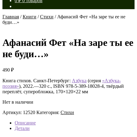
0
₽
0 товаров
Главная
/
Книги
/
Стихи
/
Афанасий Фет «На заре ты ее не
буди…»
Афанасий Фет «На заре ты ее
не буди…»
490
₽
Книга стихов. Санкт-Петербург:
Азбука
(серия
«Азбука-
поэзия»
), 2022.—320 с., ISBN 978-5-389-18028-4, твёрдый
переплёт, суперобложка, 170×120×22 мм
Нет в наличии
Артикул:
12520
Категория:
Стихи
Описание
Детали