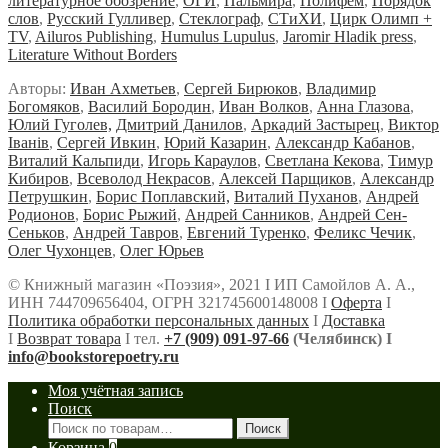
литературное обозрение
,
ОГИ
,
Пальмира
,
Полифем
,
Порядок
слов
,
Русский Гулливер
,
Стеклограф
,
СТиХИ
,
Цирк Олимп +
TV
,
Ailuros Publishing
,
Humulus Lupulus
,
Jaromir Hladik press
,
Literature Without Borders
Авторы:
Иван Ахметьев
,
Сергей Бирюков
,
Владимир
Богомяков
,
Василий Бородин
,
Иван Волков
,
Анна Глазова
,
Юлий Гуголев,
Дмитрий Данилов
,
Аркадий Застырец
,
Виктор
Iванiв
,
Сергей Ивкин
,
Юрий Казарин
,
Александр Кабанов
,
Виталий Кальпиди
,
Игорь Караулов
,
Светлана Кекова
,
Тимур
Кибиров
,
Всеволод Некрасов
,
Алексей Парщиков
,
Александр
Петрушкин
,
Борис Поплавский,
Виталий Пуханов
,
Андрей
Родионов
,
Борис Рыжий
,
Андрей Санников
,
Андрей Сен-
Сеньков
,
Андрей Тавров
,
Евгений Туренко
,
Феликс Чечик
,
Олег Чухонцев
,
Олег Юрьев
© Книжный магазин «Поэзия», 2021 Ι ИП Самойлов А. А.,
ИНН 744709656404, ОГРН 321745600148008 Ι
Оферта
Ι
Политика обработки персональных данных
Ι
Доставка
Ι
Возврат товара
Ι тел.
+7 (909) 091-97-66
(Челябинск) Ι
info@bookstorepoetry.ru
Моя учётная запись
Поиск
Искать:
Поиск
Корзина
0