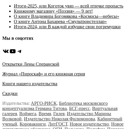
Итоги-2025, или Коготок увяз — всей птичке пропасть
Книжному магазину «Поэзия» — 9 лет!
О книге Владимира Богомякова «Космосы—небесы»
О книге Антона Бахарева «Смультронстеллар»
Итоги-2024, или В каждой избушке свои погремушки
Мы в соцсетях
ВКонтакте
YouTube
Telegram
Открытки Лены Сперанской
Журнал «Пироскаф» и его книжная серия
Книги нашего издательства
Скидки
Издательства:
АРГО-РИСК
,
Библиотека московского
концептуализма Германа Титова
,
БСГ-пресс
,
Виртуальная
галерея
,
Воймега
,
Время
,
Гилея
,
Издательство Марины
Волковой
,
Издательство Николая Филимонова
,
Кабинетный
ученый
,
Коровакниги
,
ЛитГОСТ
,
Новое издательство
,
Новое