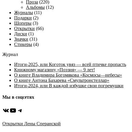
Проза
(220)
Альбомы
(12)
Журналы
(11)
Подарки
(2)
Шоперы
(3)
Открытки
(66)
Диски
(1)
Значки
(31)
Стикеры
(4)
Журнал
Итоги-2025, или Коготок увяз — всей птичке пропасть
Книжному магазину «Поэзия» — 9 лет!
О книге Владимира Богомякова «Космосы—небесы»
О книге Антона Бахарева «Смультронстеллар»
Итоги-2024, или В каждой избушке свои погремушки
Мы в соцсетях
ВКонтакте
YouTube
Telegram
Открытки Лены Сперанской