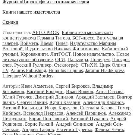
Журнал «Пироскаф» и его книжная серия
Книги нашего издательства
Скидки
Издательства:
АРГО-РИСК
,
Библиотека московского
концептуализма Германа Титова
,
БСГ-пресс
,
Виртуальная
галерея
,
Воймега
,
Время
,
Гилея
,
Издательство Марины
Волковой
,
Издательство Николая Филимонова
,
Кабинетный
ученый
,
Коровакниги
,
ЛитГОСТ
,
Новое издательство
,
Новое
литературное обозрение
,
ОГИ
,
Пальмира
,
Полифем
,
Порядок
слов
,
Русский Гулливер
,
Стеклограф
,
СТиХИ
,
Цирк Олимп +
TV
,
Ailuros Publishing
,
Humulus Lupulus
,
Jaromir Hladik press
,
Literature Without Borders
Авторы:
Иван Ахметьев
,
Сергей Бирюков
,
Владимир
Богомяков
,
Василий Бородин
,
Иван Волков
,
Анна Глазова
,
Юлий Гуголев,
Дмитрий Данилов
,
Аркадий Застырец
,
Виктор
Iванiв
,
Сергей Ивкин
,
Юрий Казарин
,
Александр Кабанов
,
Виталий Кальпиди
,
Игорь Караулов
,
Светлана Кекова
,
Тимур
Кибиров
,
Всеволод Некрасов
,
Алексей Парщиков
,
Александр
Петрушкин
,
Борис Поплавский,
Виталий Пуханов
,
Андрей
Родионов
,
Борис Рыжий
,
Андрей Санников
,
Андрей Сен-
Сеньков
,
Андрей Тавров
,
Евгений Туренко
,
Феликс Чечик
,
Олег Чухонцев
,
Олег Юрьев