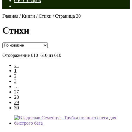
0
₽
0 товаров
Главная
/
Книги
/
Стихи
/
Страница 30
Стихи
Сортировка:
Отображение 610–610 из 610
самые
←
недавние
1
2
3
…
27
28
29
30