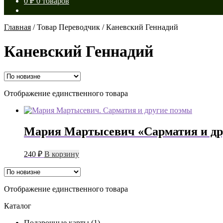
0
₽
0 товаров
Главная
/
Товар Переводчик
/
Каневский Геннадий
Каневский Геннадий
Отображение единственного товара
Мария Мартысевич «Сарматия и др
240
₽
В корзину
Отображение единственного товара
Каталог
Подарочные карты
(1)