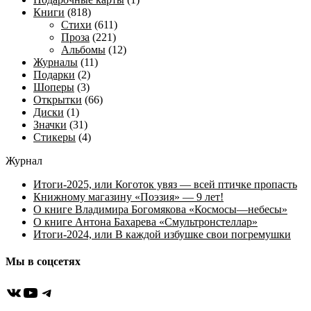
Книги
(818)
Стихи
(611)
Проза
(221)
Альбомы
(12)
Журналы
(11)
Подарки
(2)
Шоперы
(3)
Открытки
(66)
Диски
(1)
Значки
(31)
Стикеры
(4)
Журнал
Итоги-2025, или Коготок увяз — всей птичке пропасть
Книжному магазину «Поэзия» — 9 лет!
О книге Владимира Богомякова «Космосы—небесы»
О книге Антона Бахарева «Смультронстеллар»
Итоги-2024, или В каждой избушке свои погремушки
Мы в соцсетях
ВКонтакте
YouTube
Telegram