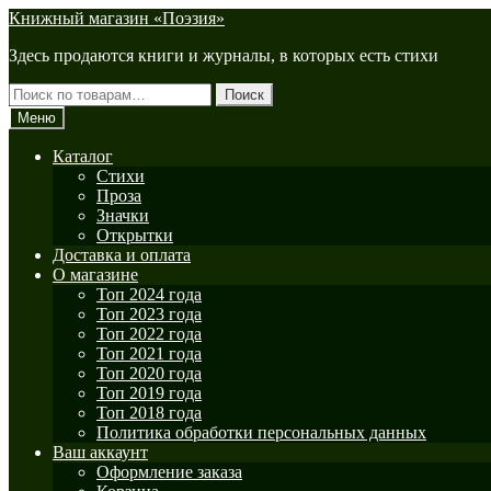
Перейти
Перейти
Книжный магазин «Поэзия»
к
к
Здесь продаются книги и журналы, в которых есть стихи
навигации
содержимому
Искать:
Поиск
Меню
Каталог
Стихи
Проза
Значки
Открытки
Доставка и оплата
О магазине
Топ 2024 года
Топ 2023 года
Топ 2022 года
Топ 2021 года
Топ 2020 года
Топ 2019 года
Топ 2018 года
Политика обработки персональных данных
Ваш аккаунт
Оформление заказа