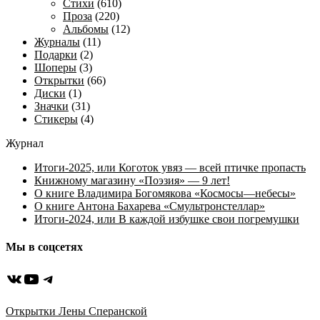
Стихи
(610)
Проза
(220)
Альбомы
(12)
Журналы
(11)
Подарки
(2)
Шоперы
(3)
Открытки
(66)
Диски
(1)
Значки
(31)
Стикеры
(4)
Журнал
Итоги-2025, или Коготок увяз — всей птичке пропасть
Книжному магазину «Поэзия» — 9 лет!
О книге Владимира Богомякова «Космосы—небесы»
О книге Антона Бахарева «Смультронстеллар»
Итоги-2024, или В каждой избушке свои погремушки
Мы в соцсетях
ВКонтакте
YouTube
Telegram
Открытки Лены Сперанской