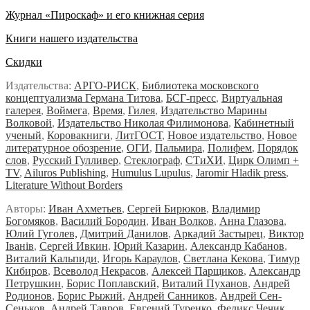
Журнал «Пироскаф» и его книжная серия
Книги нашего издательства
Скидки
Издательства:
АРГО-РИСК
,
Библиотека московского
концептуализма Германа Титова
,
БСГ-пресс
,
Виртуальная
галерея
,
Воймега
,
Время
,
Гилея
,
Издательство Марины
Волковой
,
Издательство Николая Филимонова
,
Кабинетный
ученый
,
Коровакниги
,
ЛитГОСТ
,
Новое издательство
,
Новое
литературное обозрение
,
ОГИ
,
Пальмира
,
Полифем
,
Порядок
слов
,
Русский Гулливер
,
Стеклограф
,
СТиХИ
,
Цирк Олимп +
TV
,
Ailuros Publishing
,
Humulus Lupulus
,
Jaromir Hladik press
,
Literature Without Borders
Авторы:
Иван Ахметьев
,
Сергей Бирюков
,
Владимир
Богомяков
,
Василий Бородин
,
Иван Волков
,
Анна Глазова
,
Юлий Гуголев,
Дмитрий Данилов
,
Аркадий Застырец
,
Виктор
Iванiв
,
Сергей Ивкин
,
Юрий Казарин
,
Александр Кабанов
,
Виталий Кальпиди
,
Игорь Караулов
,
Светлана Кекова
,
Тимур
Кибиров
,
Всеволод Некрасов
,
Алексей Парщиков
,
Александр
Петрушкин
,
Борис Поплавский,
Виталий Пуханов
,
Андрей
Родионов
,
Борис Рыжий
,
Андрей Санников
,
Андрей Сен-
Сеньков
,
Андрей Тавров
,
Евгений Туренко
,
Феликс Чечик
,