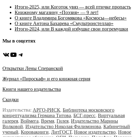
Итоги-2025, или Коготок увяз — всей птичке пропасть
Книжному магазину «Поэзия» — 9 лет!
О книге Владимира Богомякова «Космосы—небесы»
О книге Антона Бахарева «Смультронстеллар»
Итоги-2024, или В каждой избушке свои погремушки
Мы в соцсетях
ВКонтакте
YouTube
Telegram
Открытки Лены Сперанской
Журнал «Пироскаф» и его книжная серия
Книги нашего издательства
Скидки
Издательства:
АРГО-РИСК
,
Библиотека московского
концептуализма Германа Титова
,
БСГ-пресс
,
Виртуальная
галерея
,
Воймега
,
Время
,
Гилея
,
Издательство Марины
Волковой
,
Издательство Николая Филимонова
,
Кабинетный
ученый
,
Коровакниги
,
ЛитГОСТ
,
Новое издательство
,
Новое