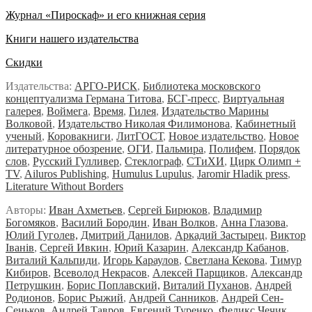
Журнал «Пироскаф» и его книжная серия
Книги нашего издательства
Скидки
Издательства:
АРГО-РИСК
,
Библиотека московского
концептуализма Германа Титова
,
БСГ-пресс
,
Виртуальная
галерея
,
Воймега
,
Время
,
Гилея
,
Издательство Марины
Волковой
,
Издательство Николая Филимонова
,
Кабинетный
ученый
,
Коровакниги
,
ЛитГОСТ
,
Новое издательство
,
Новое
литературное обозрение
,
ОГИ
,
Пальмира
,
Полифем
,
Порядок
слов
,
Русский Гулливер
,
Стеклограф
,
СТиХИ
,
Цирк Олимп +
TV
,
Ailuros Publishing
,
Humulus Lupulus
,
Jaromir Hladik press
,
Literature Without Borders
Авторы:
Иван Ахметьев
,
Сергей Бирюков
,
Владимир
Богомяков
,
Василий Бородин
,
Иван Волков
,
Анна Глазова
,
Юлий Гуголев,
Дмитрий Данилов
,
Аркадий Застырец
,
Виктор
Iванiв
,
Сергей Ивкин
,
Юрий Казарин
,
Александр Кабанов
,
Виталий Кальпиди
,
Игорь Караулов
,
Светлана Кекова
,
Тимур
Кибиров
,
Всеволод Некрасов
,
Алексей Парщиков
,
Александр
Петрушкин
,
Борис Поплавский,
Виталий Пуханов
,
Андрей
Родионов
,
Борис Рыжий
,
Андрей Санников
,
Андрей Сен-
Сеньков
,
Андрей Тавров
,
Евгений Туренко
,
Феликс Чечик
,