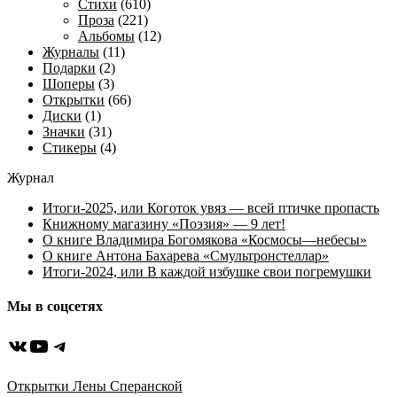
Стихи
(610)
Проза
(221)
Альбомы
(12)
Журналы
(11)
Подарки
(2)
Шоперы
(3)
Открытки
(66)
Диски
(1)
Значки
(31)
Стикеры
(4)
Журнал
Итоги-2025, или Коготок увяз — всей птичке пропасть
Книжному магазину «Поэзия» — 9 лет!
О книге Владимира Богомякова «Космосы—небесы»
О книге Антона Бахарева «Смультронстеллар»
Итоги-2024, или В каждой избушке свои погремушки
Мы в соцсетях
ВКонтакте
YouTube
Telegram
Открытки Лены Сперанской