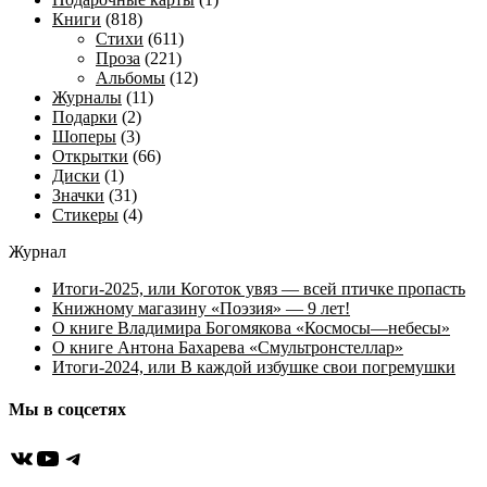
Книги
(818)
Стихи
(611)
Проза
(221)
Альбомы
(12)
Журналы
(11)
Подарки
(2)
Шоперы
(3)
Открытки
(66)
Диски
(1)
Значки
(31)
Стикеры
(4)
Журнал
Итоги-2025, или Коготок увяз — всей птичке пропасть
Книжному магазину «Поэзия» — 9 лет!
О книге Владимира Богомякова «Космосы—небесы»
О книге Антона Бахарева «Смультронстеллар»
Итоги-2024, или В каждой избушке свои погремушки
Мы в соцсетях
ВКонтакте
YouTube
Telegram