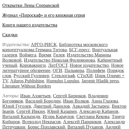
Открытки Лены Сперанской
Журнал «Пироскаф» и его книжная серия
Книги нашего издательства
Скидки
Издательства:
АРГО-РИСК
,
Библиотека московского
концептуализма Германа Титова
,
БСГ-пресс
,
Виртуальная
галерея
,
Воймега
,
Время
,
Гилея
,
Издательство Марины
Волковой
,
Издательство Николая Филимонова
,
Кабинетный
ученый
,
Коровакниги
,
ЛитГОСТ
,
Новое издательство
,
Новое
литературное обозрение
,
ОГИ
,
Пальмира
,
Полифем
,
Порядок
слов
,
Русский Гулливер
,
Стеклограф
,
СТиХИ
,
Цирк Олимп +
TV
,
Ailuros Publishing
,
Humulus Lupulus
,
Jaromir Hladik press
,
Literature Without Borders
Авторы:
Иван Ахметьев
,
Сергей Бирюков
,
Владимир
Богомяков
,
Василий Бородин
,
Иван Волков
,
Анна Глазова
,
Юлий Гуголев,
Дмитрий Данилов
,
Аркадий Застырец
,
Виктор
Iванiв
,
Сергей Ивкин
,
Юрий Казарин
,
Александр Кабанов
,
Виталий Кальпиди
,
Игорь Караулов
,
Светлана Кекова
,
Тимур
Кибиров
,
Всеволод Некрасов
,
Алексей Парщиков
,
Александр
Петрушкин
,
Борис Поплавский,
Виталий Пуханов
,
Андрей