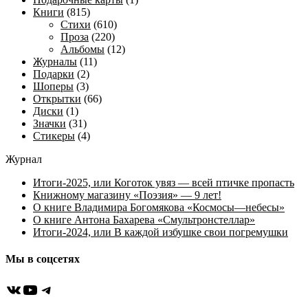
Книги
(815)
Стихи
(610)
Проза
(220)
Альбомы
(12)
Журналы
(11)
Подарки
(2)
Шоперы
(3)
Открытки
(66)
Диски
(1)
Значки
(31)
Стикеры
(4)
Журнал
Итоги-2025, или Коготок увяз — всей птичке пропасть
Книжному магазину «Поэзия» — 9 лет!
О книге Владимира Богомякова «Космосы—небесы»
О книге Антона Бахарева «Смультронстеллар»
Итоги-2024, или В каждой избушке свои погремушки
Мы в соцсетях
ВКонтакте
YouTube
Telegram