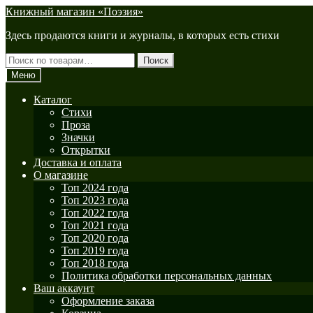
Перейти
Перейти
Книжный магазин «Поэзия»
к
к
Здесь продаются книги и журналы, в которых есть стихи
навигации
содержимому
Искать:
Поиск
Меню
Каталог
Стихи
Проза
Значки
Открытки
Доставка и оплата
О магазине
Топ 2024 года
Топ 2023 года
Топ 2022 года
Топ 2021 года
Топ 2020 года
Топ 2019 года
Топ 2018 года
Политика обработки персональных данных
Ваш аккаунт
Оформление заказа