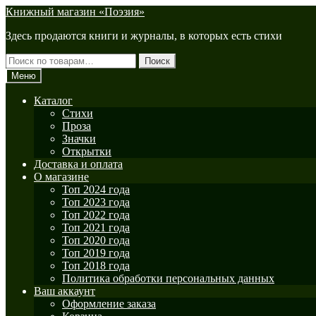
Перейти
Перейти
Книжный магазин «Поэзия»
к
к
Здесь продаются книги и журналы, в которых есть стихи
навигации
содержимому
Искать:
Поиск
Меню
Каталог
Стихи
Проза
Значки
Открытки
Доставка и оплата
О магазине
Топ 2024 года
Топ 2023 года
Топ 2022 года
Топ 2021 года
Топ 2020 года
Топ 2019 года
Топ 2018 года
Политика обработки персональных данных
Ваш аккаунт
Оформление заказа