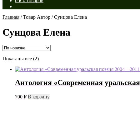
0
₽
0 товаров
Главная
/
Товар Автор
/
Сунцова Елена
Сунцова Елена
Сортировка:
Показаны все (2)
самые
недавние
Антология «Современная уральская
700
₽
В корзину