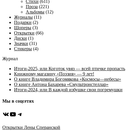
Стихи
(611)
Проза
(221)
Альбомы
(12)
Журналы
(11)
Подарки
(2)
Шоперы
(3)
Открытки
(66)
Диски
(1)
Значки
(31)
Стикеры
(4)
Журнал
Итоги-2025, или Коготок увяз — всей птичке пропасть
Книжному магазину «Поэзия» — 9 лет!
О книге Владимира Богомякова «Космосы—небесы»
О книге Антона Бахарева «Смультронстеллар»
Итоги-2024, или В каждой избушке свои погремушки
Мы в соцсетях
ВКонтакте
YouTube
Telegram
Открытки Лены Сперанской