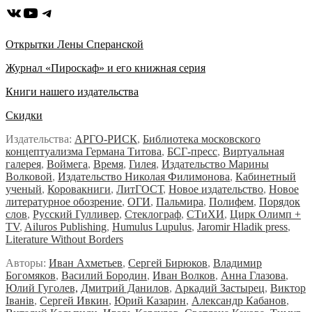
ВКонтакте
YouTube
Telegram
Открытки Лены Сперанской
Журнал «Пироскаф» и его книжная серия
Книги нашего издательства
Скидки
Издательства:
АРГО-РИСК
,
Библиотека московского
концептуализма Германа Титова
,
БСГ-пресс
,
Виртуальная
галерея
,
Воймега
,
Время
,
Гилея
,
Издательство Марины
Волковой
,
Издательство Николая Филимонова
,
Кабинетный
ученый
,
Коровакниги
,
ЛитГОСТ
,
Новое издательство
,
Новое
литературное обозрение
,
ОГИ
,
Пальмира
,
Полифем
,
Порядок
слов
,
Русский Гулливер
,
Стеклограф
,
СТиХИ
,
Цирк Олимп +
TV
,
Ailuros Publishing
,
Humulus Lupulus
,
Jaromir Hladik press
,
Literature Without Borders
Авторы:
Иван Ахметьев
,
Сергей Бирюков
,
Владимир
Богомяков
,
Василий Бородин
,
Иван Волков
,
Анна Глазова
,
Юлий Гуголев,
Дмитрий Данилов
,
Аркадий Застырец
,
Виктор
Iванiв
,
Сергей Ивкин
,
Юрий Казарин
,
Александр Кабанов
,