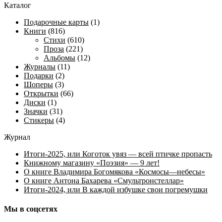
Каталог
Подарочные карты
(1)
Книги
(816)
Стихи
(610)
Проза
(221)
Альбомы
(12)
Журналы
(11)
Подарки
(2)
Шоперы
(3)
Открытки
(66)
Диски
(1)
Значки
(31)
Стикеры
(4)
Журнал
Итоги-2025, или Коготок увяз — всей птичке пропасть
Книжному магазину «Поэзия» — 9 лет!
О книге Владимира Богомякова «Космосы—небесы»
О книге Антона Бахарева «Смультронстеллар»
Итоги-2024, или В каждой избушке свои погремушки
Мы в соцсетях