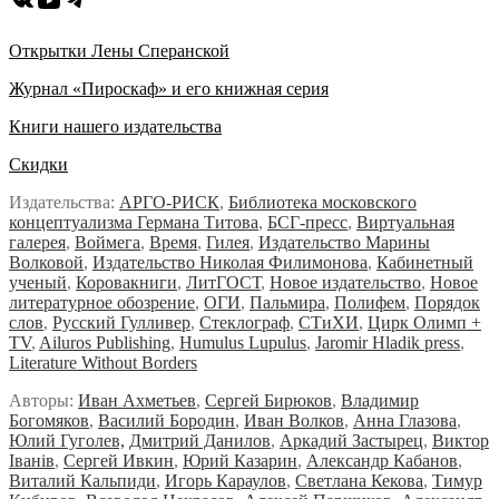
Открытки Лены Сперанской
Журнал «Пироскаф» и его книжная серия
Книги нашего издательства
Скидки
Издательства:
АРГО-РИСК
,
Библиотека московского
концептуализма Германа Титова
,
БСГ-пресс
,
Виртуальная
галерея
,
Воймега
,
Время
,
Гилея
,
Издательство Марины
Волковой
,
Издательство Николая Филимонова
,
Кабинетный
ученый
,
Коровакниги
,
ЛитГОСТ
,
Новое издательство
,
Новое
литературное обозрение
,
ОГИ
,
Пальмира
,
Полифем
,
Порядок
слов
,
Русский Гулливер
,
Стеклограф
,
СТиХИ
,
Цирк Олимп +
TV
,
Ailuros Publishing
,
Humulus Lupulus
,
Jaromir Hladik press
,
Literature Without Borders
Авторы:
Иван Ахметьев
,
Сергей Бирюков
,
Владимир
Богомяков
,
Василий Бородин
,
Иван Волков
,
Анна Глазова
,
Юлий Гуголев,
Дмитрий Данилов
,
Аркадий Застырец
,
Виктор
Iванiв
,
Сергей Ивкин
,
Юрий Казарин
,
Александр Кабанов
,
Виталий Кальпиди
,
Игорь Караулов
,
Светлана Кекова
,
Тимур