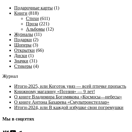
Подарочные карты
(1)
Книги
(818)
Стихи
(611)
Проза
(221)
Альбомы
(12)
Журналы
(11)
Подарки
(2)
Шоперы
(3)
Открытки
(66)
Диски
(1)
Значки
(31)
Стикеры
(4)
Журнал
Итоги-2025, или Коготок увяз — всей птичке пропасть
Книжному магазину «Поэзия» — 9 лет!
О книге Владимира Богомякова «Космосы—небесы»
О книге Антона Бахарева «Смультронстеллар»
Итоги-2024, или В каждой избушке свои погремушки
Мы в соцсетях
ВКонтакте
YouTube
Telegram