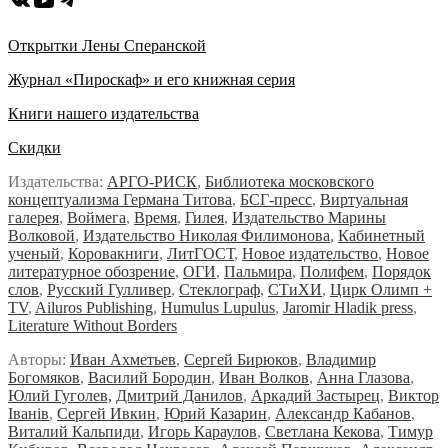
Открытки Лены Сперанской
Журнал «Пироскаф» и его книжная серия
Книги нашего издательства
Скидки
Издательства:
АРГО-РИСК
,
Библиотека московского
концептуализма Германа Титова
,
БСГ-пресс
,
Виртуальная
галерея
,
Воймега
,
Время
,
Гилея
,
Издательство Марины
Волковой
,
Издательство Николая Филимонова
,
Кабинетный
ученый
,
Коровакниги
,
ЛитГОСТ
,
Новое издательство
,
Новое
литературное обозрение
,
ОГИ
,
Пальмира
,
Полифем
,
Порядок
слов
,
Русский Гулливер
,
Стеклограф
,
СТиХИ
,
Цирк Олимп +
TV
,
Ailuros Publishing
,
Humulus Lupulus
,
Jaromir Hladik press
,
Literature Without Borders
Авторы:
Иван Ахметьев
,
Сергей Бирюков
,
Владимир
Богомяков
,
Василий Бородин
,
Иван Волков
,
Анна Глазова
,
Юлий Гуголев,
Дмитрий Данилов
,
Аркадий Застырец
,
Виктор
Iванiв
,
Сергей Ивкин
,
Юрий Казарин
,
Александр Кабанов
,
Виталий Кальпиди
,
Игорь Караулов
,
Светлана Кекова
,
Тимур