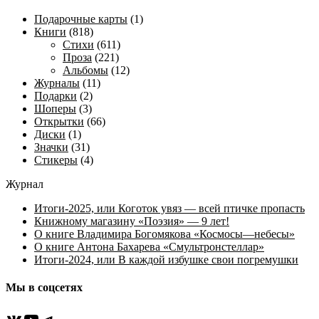
Подарочные карты
(1)
Книги
(818)
Стихи
(611)
Проза
(221)
Альбомы
(12)
Журналы
(11)
Подарки
(2)
Шоперы
(3)
Открытки
(66)
Диски
(1)
Значки
(31)
Стикеры
(4)
Журнал
Итоги-2025, или Коготок увяз — всей птичке пропасть
Книжному магазину «Поэзия» — 9 лет!
О книге Владимира Богомякова «Космосы—небесы»
О книге Антона Бахарева «Смультронстеллар»
Итоги-2024, или В каждой избушке свои погремушки
Мы в соцсетях
ВКонтакте
YouTube
Telegram