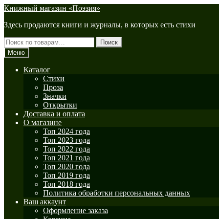
Перейти
Перейти
Книжный магазин «Поэзия»
к
к
Здесь продаются книги и журналы, в которых есть стихи
навигации
содержимому
Искать:
Поиск
Меню
Каталог
Стихи
Проза
Значки
Открытки
Доставка и оплата
О магазине
Топ 2024 года
Топ 2023 года
Топ 2022 года
Топ 2021 года
Топ 2020 года
Топ 2019 года
Топ 2018 года
Политика обработки персональных данных
Ваш аккаунт
Оформление заказа