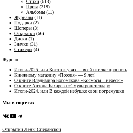
Стихи
(613)
Проза
(218)
Альбомы
(11)
Журналы
(11)
Подарки
(2)
Шоперы
(3)
Открытки
(66)
Диски
(1)
Значки
(31)
Стикеры
(4)
Журнал
Итоги-2025, или Коготок увяз — всей птичке пропасть
Книжному магазину «Поэзия» — 9 лет!
О книге Владимира Богомякова «Космосы—небесы»
О книге Антона Бахарева «Смультронстеллар»
Итоги-2024, или В каждой избушке свои погремушки
Мы в соцсетях
ВКонтакте
YouTube
Telegram
Открытки Лены Сперанской