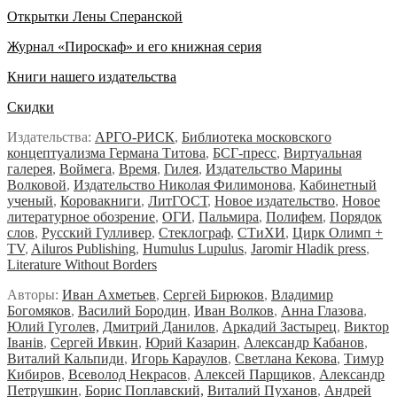
Открытки Лены Сперанской
Журнал «Пироскаф» и его книжная серия
Книги нашего издательства
Скидки
Издательства:
АРГО-РИСК
,
Библиотека московского
концептуализма Германа Титова
,
БСГ-пресс
,
Виртуальная
галерея
,
Воймега
,
Время
,
Гилея
,
Издательство Марины
Волковой
,
Издательство Николая Филимонова
,
Кабинетный
ученый
,
Коровакниги
,
ЛитГОСТ
,
Новое издательство
,
Новое
литературное обозрение
,
ОГИ
,
Пальмира
,
Полифем
,
Порядок
слов
,
Русский Гулливер
,
Стеклограф
,
СТиХИ
,
Цирк Олимп +
TV
,
Ailuros Publishing
,
Humulus Lupulus
,
Jaromir Hladik press
,
Literature Without Borders
Авторы:
Иван Ахметьев
,
Сергей Бирюков
,
Владимир
Богомяков
,
Василий Бородин
,
Иван Волков
,
Анна Глазова
,
Юлий Гуголев,
Дмитрий Данилов
,
Аркадий Застырец
,
Виктор
Iванiв
,
Сергей Ивкин
,
Юрий Казарин
,
Александр Кабанов
,
Виталий Кальпиди
,
Игорь Караулов
,
Светлана Кекова
,
Тимур
Кибиров
,
Всеволод Некрасов
,
Алексей Парщиков
,
Александр
Петрушкин
,
Борис Поплавский,
Виталий Пуханов
,
Андрей