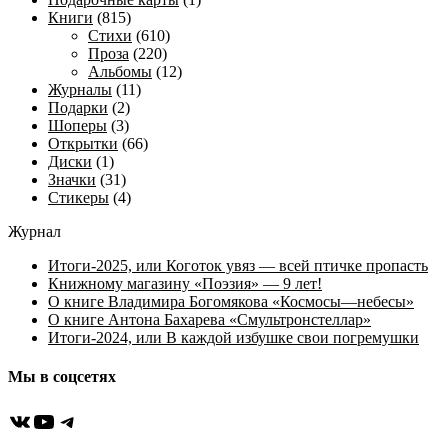
Книги
(815)
Стихи
(610)
Проза
(220)
Альбомы
(12)
Журналы
(11)
Подарки
(2)
Шоперы
(3)
Открытки
(66)
Диски
(1)
Значки
(31)
Стикеры
(4)
Журнал
Итоги-2025, или Коготок увяз — всей птичке пропасть
Книжному магазину «Поэзия» — 9 лет!
О книге Владимира Богомякова «Космосы—небесы»
О книге Антона Бахарева «Смультронстеллар»
Итоги-2024, или В каждой избушке свои погремушки
Мы в соцсетях
ВКонтакте
YouTube
Telegram