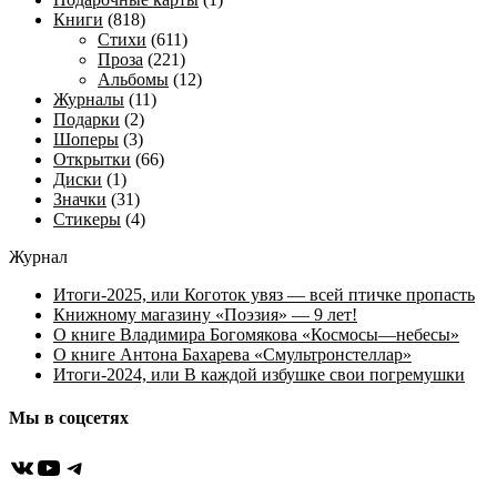
Книги
(818)
Стихи
(611)
Проза
(221)
Альбомы
(12)
Журналы
(11)
Подарки
(2)
Шоперы
(3)
Открытки
(66)
Диски
(1)
Значки
(31)
Стикеры
(4)
Журнал
Итоги-2025, или Коготок увяз — всей птичке пропасть
Книжному магазину «Поэзия» — 9 лет!
О книге Владимира Богомякова «Космосы—небесы»
О книге Антона Бахарева «Смультронстеллар»
Итоги-2024, или В каждой избушке свои погремушки
Мы в соцсетях
ВКонтакте
YouTube
Telegram