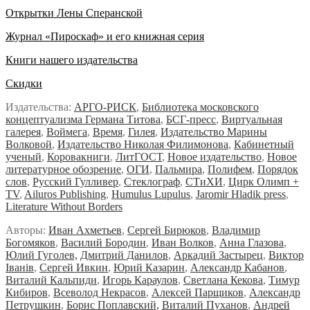
Открытки Лены Сперанской
Журнал «Пироскаф» и его книжная серия
Книги нашего издательства
Скидки
Издательства:
АРГО-РИСК
,
Библиотека московского
концептуализма Германа Титова
,
БСГ-пресс
,
Виртуальная
галерея
,
Воймега
,
Время
,
Гилея
,
Издательство Марины
Волковой
,
Издательство Николая Филимонова
,
Кабинетный
ученый
,
Коровакниги
,
ЛитГОСТ
,
Новое издательство
,
Новое
литературное обозрение
,
ОГИ
,
Пальмира
,
Полифем
,
Порядок
слов
,
Русский Гулливер
,
Стеклограф
,
СТиХИ
,
Цирк Олимп +
TV
,
Ailuros Publishing
,
Humulus Lupulus
,
Jaromir Hladik press
,
Literature Without Borders
Авторы:
Иван Ахметьев
,
Сергей Бирюков
,
Владимир
Богомяков
,
Василий Бородин
,
Иван Волков
,
Анна Глазова
,
Юлий Гуголев,
Дмитрий Данилов
,
Аркадий Застырец
,
Виктор
Iванiв
,
Сергей Ивкин
,
Юрий Казарин
,
Александр Кабанов
,
Виталий Кальпиди
,
Игорь Караулов
,
Светлана Кекова
,
Тимур
Кибиров
,
Всеволод Некрасов
,
Алексей Парщиков
,
Александр
Петрушкин
,
Борис Поплавский,
Виталий Пуханов
,
Андрей