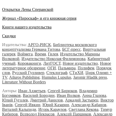
Открытки Лены Сперанской
Журнал «Пироскаф» и его книжная серия
Книги нашего издательства
Скидки
Издательства:
АРГО-РИСК
,
Библиотека московского
концептуализма Германа Титова
,
БСГ-пресс
,
Виртуальная
галерея
,
Воймега
,
Время
,
Гилея
,
Издательство Марины
Волковой
,
Издательство Николая Филимонова
,
Кабинетный
ученый
,
Коровакниги
,
ЛитГОСТ
,
Новое издательство
,
Новое
литературное обозрение
,
ОГИ
,
Пальмира
,
Полифем
,
Порядок
слов
,
Русский Гулливер
,
Стеклограф
,
СТиХИ
,
Цирк Олимп +
TV
,
Ailuros Publishing
,
Humulus Lupulus
,
Jaromir Hladik press
,
Literature Without Borders
Авторы:
Иван Ахметьев
,
Сергей Бирюков
,
Владимир
Богомяков
,
Василий Бородин
,
Иван Волков
,
Анна Глазова
,
Юлий Гуголев,
Дмитрий Данилов
,
Аркадий Застырец
,
Виктор
Iванiв
,
Сергей Ивкин
,
Юрий Казарин
,
Александр Кабанов
,
Виталий Кальпиди
,
Игорь Караулов
,
Светлана Кекова
,
Тимур
Кибиров
,
Всеволод Некрасов
,
Алексей Парщиков
,
Александр