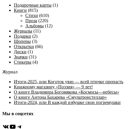
Подарочные карты
(1)
Книги
(815)
Стихи
(610)
Проза
(220)
Альбомы
(12)
Журналы
(11)
Подарки
(2)
Шоперы
(3)
Открытки
(66)
Диски
(1)
Значки
(31)
Стикеры
(4)
Журнал
Итоги-2025, или Коготок увяз — всей птичке пропасть
Книжному магазину «Поэзия» — 9 лет!
О книге Владимира Богомякова «Космосы—небесы»
О книге Антона Бахарева «Смультронстеллар»
Итоги-2024, или В каждой избушке свои погремушки
Мы в соцсетях
ВКонтакте
YouTube
Telegram