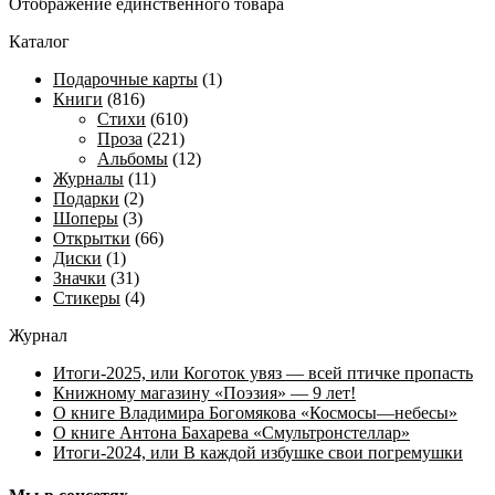
Отображение единственного товара
Каталог
Подарочные карты
(1)
Книги
(816)
Стихи
(610)
Проза
(221)
Альбомы
(12)
Журналы
(11)
Подарки
(2)
Шоперы
(3)
Открытки
(66)
Диски
(1)
Значки
(31)
Стикеры
(4)
Журнал
Итоги-2025, или Коготок увяз — всей птичке пропасть
Книжному магазину «Поэзия» — 9 лет!
О книге Владимира Богомякова «Космосы—небесы»
О книге Антона Бахарева «Смультронстеллар»
Итоги-2024, или В каждой избушке свои погремушки