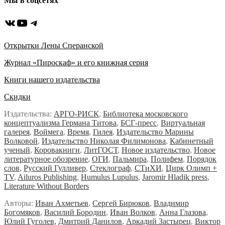
Мы в соцсетях
ВКонтакте
YouTube
Telegram
Открытки Лены Сперанской
Журнал «Пироскаф» и его книжная серия
Книги нашего издательства
Скидки
Издательства:
АРГО-РИСК
,
Библиотека московского
концептуализма Германа Титова
,
БСГ-пресс
,
Виртуальная
галерея
,
Воймега
,
Время
,
Гилея
,
Издательство Марины
Волковой
,
Издательство Николая Филимонова
,
Кабинетный
ученый
,
Коровакниги
,
ЛитГОСТ
,
Новое издательство
,
Новое
литературное обозрение
,
ОГИ
,
Пальмира
,
Полифем
,
Порядок
слов
,
Русский Гулливер
,
Стеклограф
,
СТиХИ
,
Цирк Олимп +
TV
,
Ailuros Publishing
,
Humulus Lupulus
,
Jaromir Hladik press
,
Literature Without Borders
Авторы:
Иван Ахметьев
,
Сергей Бирюков
,
Владимир
Богомяков
,
Василий Бородин
,
Иван Волков
,
Анна Глазова
,
Юлий Гуголев,
Дмитрий Данилов
,
Аркадий Застырец
,
Виктор