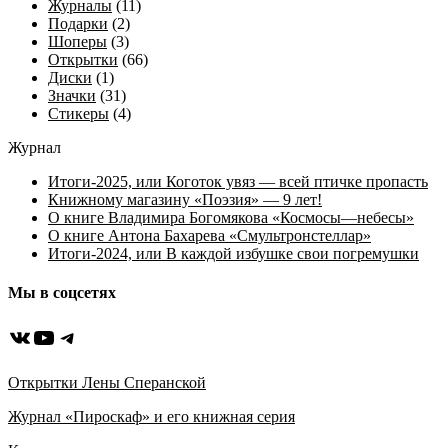
Журналы
(11)
Подарки
(2)
Шоперы
(3)
Открытки
(66)
Диски
(1)
Значки
(31)
Стикеры
(4)
Журнал
Итоги-2025, или Коготок увяз — всей птичке пропасть
Книжному магазину «Поэзия» — 9 лет!
О книге Владимира Богомякова «Космосы—небесы»
О книге Антона Бахарева «Смультронстеллар»
Итоги-2024, или В каждой избушке свои погремушки
Мы в соцсетях
ВКонтакте
YouTube
Telegram
Открытки Лены Сперанской
Журнал «Пироскаф» и его книжная серия