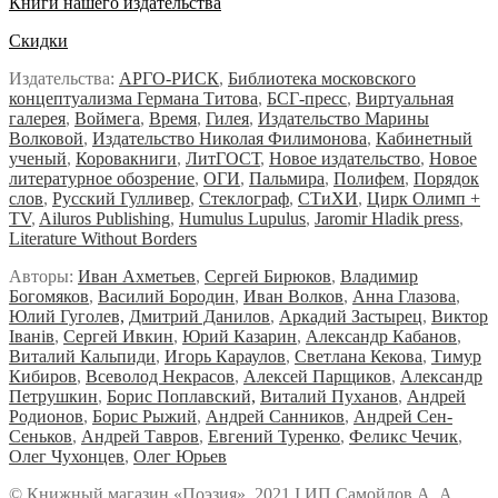
Книги нашего издательства
Скидки
Издательства:
АРГО-РИСК
,
Библиотека московского
концептуализма Германа Титова
,
БСГ-пресс
,
Виртуальная
галерея
,
Воймега
,
Время
,
Гилея
,
Издательство Марины
Волковой
,
Издательство Николая Филимонова
,
Кабинетный
ученый
,
Коровакниги
,
ЛитГОСТ
,
Новое издательство
,
Новое
литературное обозрение
,
ОГИ
,
Пальмира
,
Полифем
,
Порядок
слов
,
Русский Гулливер
,
Стеклограф
,
СТиХИ
,
Цирк Олимп +
TV
,
Ailuros Publishing
,
Humulus Lupulus
,
Jaromir Hladik press
,
Literature Without Borders
Авторы:
Иван Ахметьев
,
Сергей Бирюков
,
Владимир
Богомяков
,
Василий Бородин
,
Иван Волков
,
Анна Глазова
,
Юлий Гуголев,
Дмитрий Данилов
,
Аркадий Застырец
,
Виктор
Iванiв
,
Сергей Ивкин
,
Юрий Казарин
,
Александр Кабанов
,
Виталий Кальпиди
,
Игорь Караулов
,
Светлана Кекова
,
Тимур
Кибиров
,
Всеволод Некрасов
,
Алексей Парщиков
,
Александр
Петрушкин
,
Борис Поплавский,
Виталий Пуханов
,
Андрей
Родионов
,
Борис Рыжий
,
Андрей Санников
,
Андрей Сен-
Сеньков
,
Андрей Тавров
,
Евгений Туренко
,
Феликс Чечик
,
Олег Чухонцев
,
Олег Юрьев
© Книжный магазин «Поэзия», 2021 Ι ИП Самойлов А. А.,