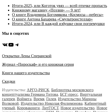
Итоги-2025, или Коготок увяз — всей птичке пропасть
Книжному магазину «Поэзия» — 9 лет!
О книге Владимира Богомякова «Космосы—небесы»
О книге Антона Бахарева «Смультронстеллар»
Итоги-2024, или В каждой избушке свои погремушки
Мы в соцсетях
ВКонтакте
YouTube
Telegram
Открытки Лены Сперанской
Журнал «Пироскаф» и его книжная серия
Книги нашего издательства
Скидки
Издательства:
АРГО-РИСК
,
Библиотека московского
концептуализма Германа Титова
,
БСГ-пресс
,
Виртуальная
галерея
,
Воймега
,
Время
,
Гилея
,
Издательство Марины
Волковой
,
Издательство Николая Филимонова
,
Кабинетный
ученый
,
Коровакниги
,
ЛитГОСТ
,
Новое издательство
,
Новое