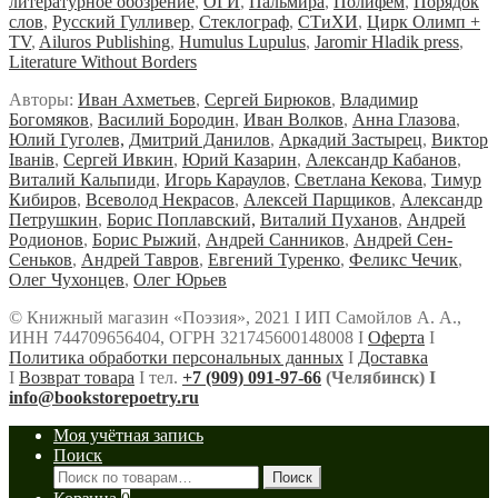
литературное обозрение
,
ОГИ
,
Пальмира
,
Полифем
,
Порядок
слов
,
Русский Гулливер
,
Стеклограф
,
СТиХИ
,
Цирк Олимп +
TV
,
Ailuros Publishing
,
Humulus Lupulus
,
Jaromir Hladik press
,
Literature Without Borders
Авторы:
Иван Ахметьев
,
Сергей Бирюков
,
Владимир
Богомяков
,
Василий Бородин
,
Иван Волков
,
Анна Глазова
,
Юлий Гуголев,
Дмитрий Данилов
,
Аркадий Застырец
,
Виктор
Iванiв
,
Сергей Ивкин
,
Юрий Казарин
,
Александр Кабанов
,
Виталий Кальпиди
,
Игорь Караулов
,
Светлана Кекова
,
Тимур
Кибиров
,
Всеволод Некрасов
,
Алексей Парщиков
,
Александр
Петрушкин
,
Борис Поплавский,
Виталий Пуханов
,
Андрей
Родионов
,
Борис Рыжий
,
Андрей Санников
,
Андрей Сен-
Сеньков
,
Андрей Тавров
,
Евгений Туренко
,
Феликс Чечик
,
Олег Чухонцев
,
Олег Юрьев
© Книжный магазин «Поэзия», 2021 Ι ИП Самойлов А. А.,
ИНН 744709656404, ОГРН 321745600148008 Ι
Оферта
Ι
Политика обработки персональных данных
Ι
Доставка
Ι
Возврат товара
Ι тел.
+7 (909) 091-97-66
(Челябинск) Ι
info@bookstorepoetry.ru
Моя учётная запись
Поиск
Искать:
Поиск