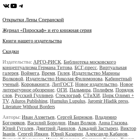
ВКонтакте
YouTube
Telegram
Открытки Лены Сперанской
Журнал «Пироскаф» и его книжная серия
Книги нашего издательства
Скидки
Издательства:
АРГО-РИСК
,
Библиотека московского
концептуализма Германа Титова
,
БСГ-пресс
,
Виртуальная
галерея
,
Воймега
,
Время
,
Гилея
,
Издательство Марины
Волковой
,
Издательство Николая Филимонова
,
Кабинетный
ученый
,
Коровакниги
,
ЛитГОСТ
,
Новое издательство
,
Новое
литературное обозрение
,
ОГИ
,
Пальмира
,
Полифем
,
Порядок
слов
,
Русский Гулливер
,
Стеклограф
,
СТиХИ
,
Цирк Олимп +
TV
,
Ailuros Publishing
,
Humulus Lupulus
,
Jaromir Hladik press
,
Literature Without Borders
Авторы:
Иван Ахметьев
,
Сергей Бирюков
,
Владимир
Богомяков
,
Василий Бородин
,
Иван Волков
,
Анна Глазова
,
Юлий Гуголев,
Дмитрий Данилов
,
Аркадий Застырец
,
Виктор
Iванiв
,
Сергей Ивкин
,
Юрий Казарин
,
Александр Кабанов
,