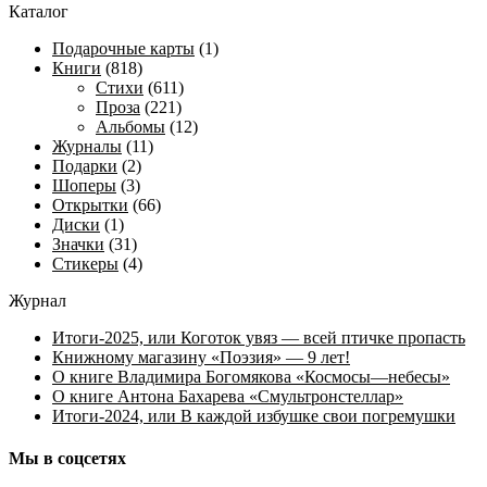
Каталог
Подарочные карты
(1)
Книги
(818)
Стихи
(611)
Проза
(221)
Альбомы
(12)
Журналы
(11)
Подарки
(2)
Шоперы
(3)
Открытки
(66)
Диски
(1)
Значки
(31)
Стикеры
(4)
Журнал
Итоги-2025, или Коготок увяз — всей птичке пропасть
Книжному магазину «Поэзия» — 9 лет!
О книге Владимира Богомякова «Космосы—небесы»
О книге Антона Бахарева «Смультронстеллар»
Итоги-2024, или В каждой избушке свои погремушки
Мы в соцсетях