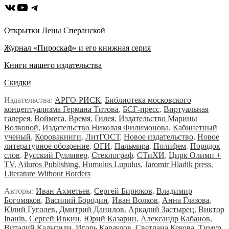
ВКонтакте
YouTube
Telegram
Открытки Лены Сперанской
Журнал «Пироскаф» и его книжная серия
Книги нашего издательства
Скидки
Издательства:
АРГО-РИСК
,
Библиотека московского
концептуализма Германа Титова
,
БСГ-пресс
,
Виртуальная
галерея
,
Воймега
,
Время
,
Гилея
,
Издательство Марины
Волковой
,
Издательство Николая Филимонова
,
Кабинетный
ученый
,
Коровакниги
,
ЛитГОСТ
,
Новое издательство
,
Новое
литературное обозрение
,
ОГИ
,
Пальмира
,
Полифем
,
Порядок
слов
,
Русский Гулливер
,
Стеклограф
,
СТиХИ
,
Цирк Олимп +
TV
,
Ailuros Publishing
,
Humulus Lupulus
,
Jaromir Hladik press
,
Literature Without Borders
Авторы:
Иван Ахметьев
,
Сергей Бирюков
,
Владимир
Богомяков
,
Василий Бородин
,
Иван Волков
,
Анна Глазова
,
Юлий Гуголев,
Дмитрий Данилов
,
Аркадий Застырец
,
Виктор
Iванiв
,
Сергей Ивкин
,
Юрий Казарин
,
Александр Кабанов
,
Виталий Кальпиди
,
Игорь Караулов
,
Светлана Кекова
,
Тимур