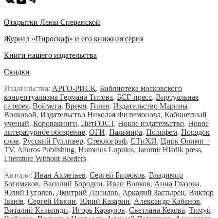
Открытки Лены Сперанской
Журнал «Пироскаф» и его книжная серия
Книги нашего издательства
Скидки
Издательства:
АРГО-РИСК
,
Библиотека московского
концептуализма Германа Титова
,
БСГ-пресс
,
Виртуальная
галерея
,
Воймега
,
Время
,
Гилея
,
Издательство Марины
Волковой
,
Издательство Николая Филимонова
,
Кабинетный
ученый
,
Коровакниги
,
ЛитГОСТ
,
Новое издательство
,
Новое
литературное обозрение
,
ОГИ
,
Пальмира
,
Полифем
,
Порядок
слов
,
Русский Гулливер
,
Стеклограф
,
СТиХИ
,
Цирк Олимп +
TV
,
Ailuros Publishing
,
Humulus Lupulus
,
Jaromir Hladik press
,
Literature Without Borders
Авторы:
Иван Ахметьев
,
Сергей Бирюков
,
Владимир
Богомяков
,
Василий Бородин
,
Иван Волков
,
Анна Глазова
,
Юлий Гуголев,
Дмитрий Данилов
,
Аркадий Застырец
,
Виктор
Iванiв
,
Сергей Ивкин
,
Юрий Казарин
,
Александр Кабанов
,
Виталий Кальпиди
,
Игорь Караулов
,
Светлана Кекова
,
Тимур