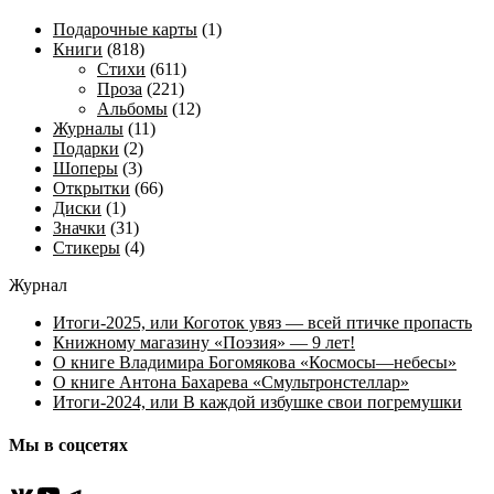
Подарочные карты
(1)
Книги
(818)
Стихи
(611)
Проза
(221)
Альбомы
(12)
Журналы
(11)
Подарки
(2)
Шоперы
(3)
Открытки
(66)
Диски
(1)
Значки
(31)
Стикеры
(4)
Журнал
Итоги-2025, или Коготок увяз — всей птичке пропасть
Книжному магазину «Поэзия» — 9 лет!
О книге Владимира Богомякова «Космосы—небесы»
О книге Антона Бахарева «Смультронстеллар»
Итоги-2024, или В каждой избушке свои погремушки
Мы в соцсетях
ВКонтакте
YouTube
Telegram