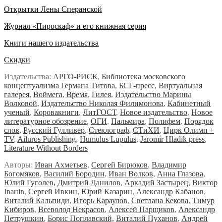
Открытки Лены Сперанской
Журнал «Пироскаф» и его книжная серия
Книги нашего издательства
Скидки
Издательства:
АРГО-РИСК
,
Библиотека московского
концептуализма Германа Титова
,
БСГ-пресс
,
Виртуальная
галерея
,
Воймега
,
Время
,
Гилея
,
Издательство Марины
Волковой
,
Издательство Николая Филимонова
,
Кабинетный
ученый
,
Коровакниги
,
ЛитГОСТ
,
Новое издательство
,
Новое
литературное обозрение
,
ОГИ
,
Пальмира
,
Полифем
,
Порядок
слов
,
Русский Гулливер
,
Стеклограф
,
СТиХИ
,
Цирк Олимп +
TV
,
Ailuros Publishing
,
Humulus Lupulus
,
Jaromir Hladik press
,
Literature Without Borders
Авторы:
Иван Ахметьев
,
Сергей Бирюков
,
Владимир
Богомяков
,
Василий Бородин
,
Иван Волков
,
Анна Глазова
,
Юлий Гуголев,
Дмитрий Данилов
,
Аркадий Застырец
,
Виктор
Iванiв
,
Сергей Ивкин
,
Юрий Казарин
,
Александр Кабанов
,
Виталий Кальпиди
,
Игорь Караулов
,
Светлана Кекова
,
Тимур
Кибиров
,
Всеволод Некрасов
,
Алексей Парщиков
,
Александр
Петрушкин
,
Борис Поплавский,
Виталий Пуханов
,
Андрей