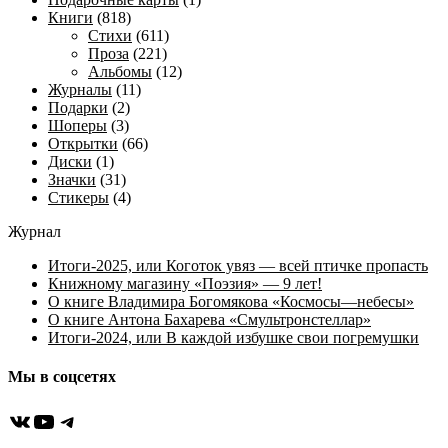
Книги
(818)
Стихи
(611)
Проза
(221)
Альбомы
(12)
Журналы
(11)
Подарки
(2)
Шоперы
(3)
Открытки
(66)
Диски
(1)
Значки
(31)
Стикеры
(4)
Журнал
Итоги-2025, или Коготок увяз — всей птичке пропасть
Книжному магазину «Поэзия» — 9 лет!
О книге Владимира Богомякова «Космосы—небесы»
О книге Антона Бахарева «Смультронстеллар»
Итоги-2024, или В каждой избушке свои погремушки
Мы в соцсетях
ВКонтакте
YouTube
Telegram