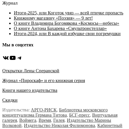
Журнал
Итоги-2025, или Коготок увяз — всей птичке пропасть
Книжному магазину «Поэзия» — 9 лет!
О книге Владимира Богомякова «Космосы—небесы»
О книге Антона Бахарева «Смультронстеллар»
Итоги-2024, или В каждой избушке свои погремушки
Мы в соцсетях
ВКонтакте
YouTube
Telegram
Открытки Лены Сперанской
Журнал «Пироскаф» и его книжная серия
Книги нашего издательства
Скидки
Издательства:
АРГО-РИСК
,
Библиотека московского
концептуализма Германа Титова
,
БСГ-пресс
,
Виртуальная
галерея
,
Воймега
,
Время
,
Гилея
,
Издательство Марины
Волковой
,
Издательство Николая Филимонова
,
Кабинетный