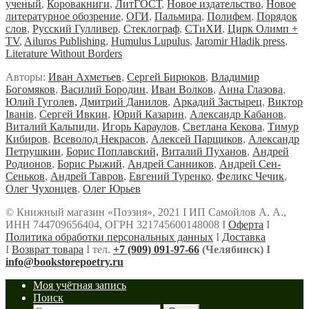
ученый
,
Коровакниги
,
ЛитГОСТ
,
Новое издательство
,
Новое
литературное обозрение
,
ОГИ
,
Пальмира
,
Полифем
,
Порядок
слов
,
Русский Гулливер
,
Стеклограф
,
СТиХИ
,
Цирк Олимп +
TV
,
Ailuros Publishing
,
Humulus Lupulus
,
Jaromir Hladik press
,
Literature Without Borders
Авторы:
Иван Ахметьев
,
Сергей Бирюков
,
Владимир
Богомяков
,
Василий Бородин
,
Иван Волков
,
Анна Глазова
,
Юлий Гуголев,
Дмитрий Данилов
,
Аркадий Застырец
,
Виктор
Iванiв
,
Сергей Ивкин
,
Юрий Казарин
,
Александр Кабанов
,
Виталий Кальпиди
,
Игорь Караулов
,
Светлана Кекова
,
Тимур
Кибиров
,
Всеволод Некрасов
,
Алексей Парщиков
,
Александр
Петрушкин
,
Борис Поплавский,
Виталий Пуханов
,
Андрей
Родионов
,
Борис Рыжий
,
Андрей Санников
,
Андрей Сен-
Сеньков
,
Андрей Тавров
,
Евгений Туренко
,
Феликс Чечик
,
Олег Чухонцев
,
Олег Юрьев
© Книжный магазин «Поэзия», 2021 Ι ИП Самойлов А. А.,
ИНН 744709656404, ОГРН 321745600148008 Ι
Оферта
Ι
Политика обработки персональных данных
Ι
Доставка
Ι
Возврат товара
Ι тел.
+7 (909) 091-97-66
(Челябинск) Ι
info@bookstorepoetry.ru
Моя учётная запись
Поиск