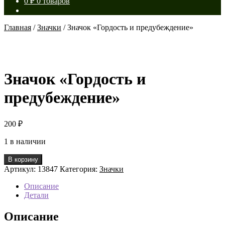
0
₽
0 товаров
Главная
/
Значки
/
Значок «Гордость и предубеждение»
Значок «Гордость и
предубеждение»
200
₽
1 в наличии
Количество
В корзину
товара
Артикул:
13847
Категория:
Значки
Значок
«Гордость
Описание
и
Детали
предубеждение»
Описание