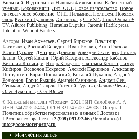
Волковой
,
Издательство Николая Филимонова
,
Кабинетный
ученый
,
Коровакниги
,
ЛитГОСТ
,
Новое издательство
,
Новое
литературное обозрение
,
ОГИ
,
Пальмира
,
Полифем
,
Порядок
слов
,
Русский Гулливер
,
Стеклограф
,
СТиХИ
,
Цирк Олимп +
TV
,
Ailuros Publishing
,
Humulus Lupulus
,
Jaromir Hladik press
,
Literature Without Borders
Авторы:
Иван Ахметьев
,
Сергей Бирюков
,
Владимир
Богомяков
,
Василий Бородин
,
Иван Волков
,
Анна Глазова
,
Юлий Гуголев,
Дмитрий Данилов
,
Аркадий Застырец
,
Виктор
Iванiв
,
Сергей Ивкин
,
Юрий Казарин
,
Александр Кабанов
,
Виталий Кальпиди
,
Игорь Караулов
,
Светлана Кекова
,
Тимур
Кибиров
,
Всеволод Некрасов
,
Алексей Парщиков
,
Александр
Петрушкин
,
Борис Поплавский,
Виталий Пуханов
,
Андрей
Родионов
,
Борис Рыжий
,
Андрей Санников
,
Андрей Сен-
Сеньков
,
Андрей Тавров
,
Евгений Туренко
,
Феликс Чечик
,
Олег Чухонцев
,
Олег Юрьев
© Книжный магазин «Поэзия», 2021 Ι ИП Самойлов А. А.,
ИНН 744709656404, ОГРН 321745600148008 Ι
Оферта
Ι
Политика обработки персональных данных
Ι
Доставка
Ι
Возврат товара
Ι тел.
+7 (909) 091-97-66
(Челябинск) Ι
info@bookstorepoetry.ru
Моя учётная запись