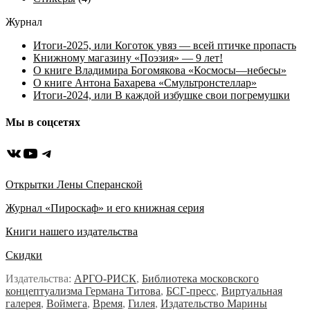
Журнал
Итоги-2025, или Коготок увяз — всей птичке пропасть
Книжному магазину «Поэзия» — 9 лет!
О книге Владимира Богомякова «Космосы—небесы»
О книге Антона Бахарева «Смультронстеллар»
Итоги-2024, или В каждой избушке свои погремушки
Мы в соцсетях
ВКонтакте
YouTube
Telegram
Открытки Лены Сперанской
Журнал «Пироскаф» и его книжная серия
Книги нашего издательства
Скидки
Издательства:
АРГО-РИСК
,
Библиотека московского
концептуализма Германа Титова
,
БСГ-пресс
,
Виртуальная
галерея
,
Воймега
,
Время
,
Гилея
,
Издательство Марины