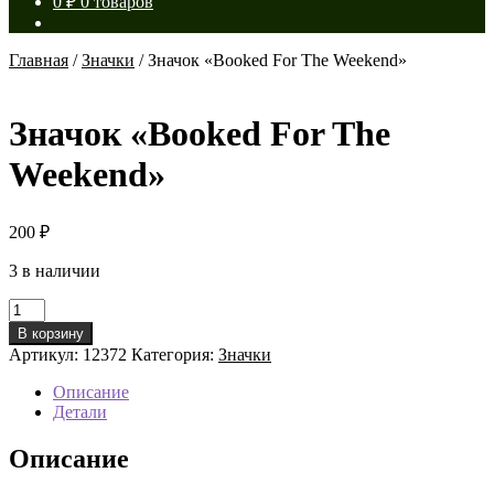
0
₽
0 товаров
Главная
/
Значки
/
Значок «Booked For The Weekend»
Значок «Booked For The
Weekend»
200
₽
3 в наличии
Количество
товара
В корзину
Значок
Артикул:
12372
Категория:
Значки
«Booked
For
Описание
The
Детали
Weekend»
Описание