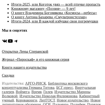
Итоги-2025, или Коготок увяз — всей птичке пропасть
Книжному магазину «Поэзия» — 9 лет!
О книге Владимира Богомякова «Космосы—небесы»
О книге Антона Бахарева «Смультронстеллар»
Итоги-2024, или В каждой избушке свои погремушки
Мы в соцсетях
ВКонтакте
YouTube
Telegram
Открытки Лены Сперанской
Журнал «Пироскаф» и его книжная серия
Книги нашего издательства
Скидки
Издательства:
АРГО-РИСК
,
Библиотека московского
концептуализма Германа Титова
,
БСГ-пресс
,
Виртуальная
галерея
,
Воймега
,
Время
,
Гилея
,
Издательство Марины
Волковой
,
Издательство Николая Филимонова
,
Кабинетный
ученый
,
Коровакниги
,
ЛитГОСТ
,
Новое издательство
,
Новое
литературное обозрение
,
ОГИ
,
Пальмира
,
Полифем
,
Порядок