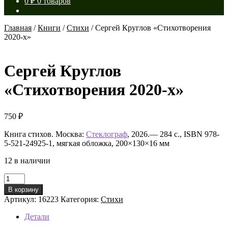
0
₽
0 товаров
Главная
/
Книги
/
Стихи
/
Сергей Круглов «Стихотворения
2020-х»
Сергей Круглов
«Стихотворения 2020-х»
750
₽
Книга стихов. Москва:
Стеклограф
, 2026.— 284 с., ISBN 978-
5-521-24925-1, мягкая обложка, 200×130×16 мм
12 в наличии
Количество
товара
В корзину
Сергей
Артикул:
16223
Категория:
Стихи
Круглов
«Стихотворения
Детали
2020-