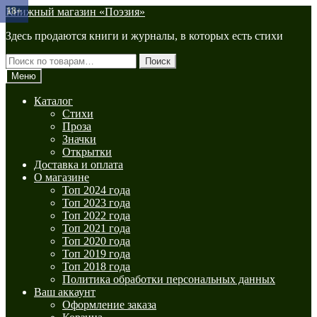
Перейти
Перейти
Книжный магазин «Поэзия»
18+
18+
к
к
Здесь продаются книги и журналы, в которых есть стихи
навигации
содержимому
Искать:
Поиск
Меню
Каталог
Стихи
Проза
Значки
Открытки
Доставка и оплата
О магазине
Топ 2024 года
Топ 2023 года
Топ 2022 года
Топ 2021 года
Топ 2020 года
Топ 2019 года
Топ 2018 года
Политика обработки персональных данных
Ваш аккаунт
Оформление заказа