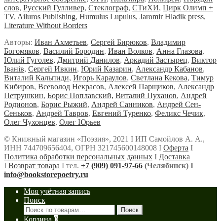
слов
,
Русский Гулливер
,
Стеклограф
,
СТиХИ
,
Цирк Олимп +
TV
,
Ailuros Publishing
,
Humulus Lupulus
,
Jaromir Hladik press
,
Literature Without Borders
Авторы:
Иван Ахметьев
,
Сергей Бирюков
,
Владимир
Богомяков
,
Василий Бородин
,
Иван Волков
,
Анна Глазова
,
Юлий Гуголев,
Дмитрий Данилов
,
Аркадий Застырец
,
Виктор
Iванiв
,
Сергей Ивкин
,
Юрий Казарин
,
Александр Кабанов
,
Виталий Кальпиди
,
Игорь Караулов
,
Светлана Кекова
,
Тимур
Кибиров
,
Всеволод Некрасов
,
Алексей Парщиков
,
Александр
Петрушкин
,
Борис Поплавский,
Виталий Пуханов
,
Андрей
Родионов
,
Борис Рыжий
,
Андрей Санников
,
Андрей Сен-
Сеньков
,
Андрей Тавров
,
Евгений Туренко
,
Феликс Чечик
,
Олег Чухонцев
,
Олег Юрьев
© Книжный магазин «Поэзия», 2021 Ι ИП Самойлов А. А.,
ИНН 744709656404, ОГРН 321745600148008 Ι
Оферта
Ι
Политика обработки персональных данных
Ι
Доставка
Ι
Возврат товара
Ι тел.
+7 (909) 091-97-66
(Челябинск) Ι
info@bookstorepoetry.ru
Моя учётная запись
Поиск
Искать:
Поиск
Корзина
0