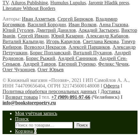
TV
,
Ailuros Publishing
,
Humulus Lupulus
,
Jaromir Hladik press
,
Literature Without Borders
Авторы:
Иван Ахметьев
,
Сергей Бирюков
,
Владимир
Богомяков
,
Василий Бородин
,
Иван Волков
,
Анна Глазова
,
Юлий Гуголев,
Дмитрий Данилов
,
Аркадий Застырец
,
Виктор
Iванiв
,
Сергей Ивкин
,
Юрий Казарин
,
Александр Кабанов
,
Виталий Кальпиди
,
Игорь Караулов
,
Светлана Кекова
,
Тимур
Кибиров
,
Всеволод Некрасов
,
Алексей Парщиков
,
Александр
Петрушкин
,
Борис Поплавский,
Виталий Пуханов
,
Андрей
Родионов
,
Борис Рыжий
,
Андрей Санников
,
Андрей Сен-
Сеньков
,
Андрей Тавров
,
Евгений Туренко
,
Феликс Чечик
,
Олег Чухонцев
,
Олег Юрьев
© Книжный магазин «Поэзия», 2021 Ι ИП Самойлов А. А.,
ИНН 744709656404, ОГРН 321745600148008 Ι
Оферта
Ι
Политика обработки персональных данных
Ι
Доставка
Ι
Возврат товара
Ι тел.
+7 (909) 091-97-66
(Челябинск) Ι
info@bookstorepoetry.ru
Моя учётная запись
Поиск
Искать:
Поиск
Корзина
0