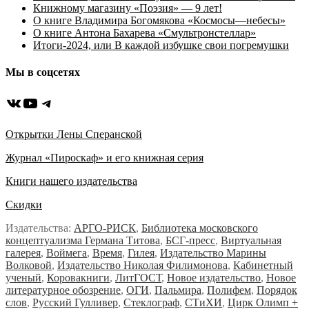
Книжному магазину «Поэзия» — 9 лет!
О книге Владимира Богомякова «Космосы—небесы»
О книге Антона Бахарева «Смультронстеллар»
Итоги-2024, или В каждой избушке свои погремушки
Мы в соцсетях
ВКонтакте
YouTube
Telegram
Открытки Лены Сперанской
Журнал «Пироскаф» и его книжная серия
Книги нашего издательства
Скидки
Издательства:
АРГО-РИСК
,
Библиотека московского
концептуализма Германа Титова
,
БСГ-пресс
,
Виртуальная
галерея
,
Воймега
,
Время
,
Гилея
,
Издательство Марины
Волковой
,
Издательство Николая Филимонова
,
Кабинетный
ученый
,
Коровакниги
,
ЛитГОСТ
,
Новое издательство
,
Новое
литературное обозрение
,
ОГИ
,
Пальмира
,
Полифем
,
Порядок
слов
,
Русский Гулливер
,
Стеклограф
,
СТиХИ
,
Цирк Олимп +