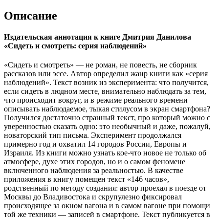
Описание
Издательская аннотация к книге Дмитрия Данилова
«Сидеть и смотреть: серия наблюдений»
«Сидеть и смотреть» — не роман, не повесть, не сборник
рассказов или эссе. Автор определил жанр книги как «серия
наблюдений». Текст возник из эксперимента: что получится,
если сидеть в людном месте, внимательно наблюдать за тем,
что происходит вокруг, и в режиме реального времени
описывать наблюдаемое, тыкая стилусом в экран смартфона?
Получился достаточно странный текст, про который можно с
уверенностью сказать одно: это необычный и даже, пожалуй,
новаторский тип письма. Эксперимент продолжался
примерно год и охватил 14 городов России, Европы и
Израиля. Из книги можно узнать кое-что новое не только об
атмосфере, духе этих городов, но и о самом феномене
включенного наблюдения за реальностью. В качестве
приложения в книгу помещен текст «146 часов»,
родственный по методу создания: автор проехал в поезде от
Москвы до Владивостока и скрупулезно фиксировал
происходящее за окном вагона и в самом вагоне при помощи
той же техники — записей в смартфоне. Текст публикуется в