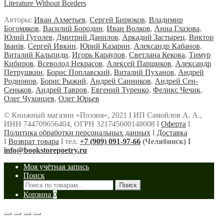
Literature Without Borders
Авторы:
Иван Ахметьев
,
Сергей Бирюков
,
Владимир
Богомяков
,
Василий Бородин
,
Иван Волков
,
Анна Глазова
,
Юлий Гуголев,
Дмитрий Данилов
,
Аркадий Застырец
,
Виктор
Iванiв
,
Сергей Ивкин
,
Юрий Казарин
,
Александр Кабанов
,
Виталий Кальпиди
,
Игорь Караулов
,
Светлана Кекова
,
Тимур
Кибиров
,
Всеволод Некрасов
,
Алексей Парщиков
,
Александр
Петрушкин
,
Борис Поплавский,
Виталий Пуханов
,
Андрей
Родионов
,
Борис Рыжий
,
Андрей Санников
,
Андрей Сен-
Сеньков
,
Андрей Тавров
,
Евгений Туренко
,
Феликс Чечик
,
Олег Чухонцев
,
Олег Юрьев
© Книжный магазин «Поэзия», 2021 Ι ИП Самойлов А. А.,
ИНН 744709656404, ОГРН 321745600148008 Ι
Оферта
Ι
Политика обработки персональных данных
Ι
Доставка
Ι
Возврат товара
Ι тел.
+7 (909) 091-97-66
(Челябинск) Ι
info@bookstorepoetry.ru
Моя учётная запись
Поиск
Искать:
Поиск
Корзина
0