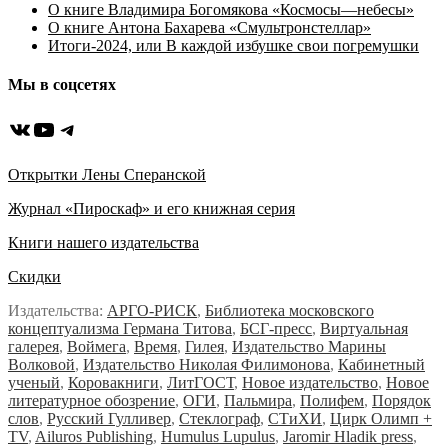
О книге Владимира Богомякова «Космосы—небесы»
О книге Антона Бахарева «Смультронстеллар»
Итоги-2024, или В каждой избушке свои погремушки
Мы в соцсетях
ВКонтакте
YouTube
Telegram
Открытки Лены Сперанской
Журнал «Пироскаф» и его книжная серия
Книги нашего издательства
Скидки
Издательства:
АРГО-РИСК
,
Библиотека московского
концептуализма Германа Титова
,
БСГ-пресс
,
Виртуальная
галерея
,
Воймега
,
Время
,
Гилея
,
Издательство Марины
Волковой
,
Издательство Николая Филимонова
,
Кабинетный
ученый
,
Коровакниги
,
ЛитГОСТ
,
Новое издательство
,
Новое
литературное обозрение
,
ОГИ
,
Пальмира
,
Полифем
,
Порядок
слов
,
Русский Гулливер
,
Стеклограф
,
СТиХИ
,
Цирк Олимп +
TV
,
Ailuros Publishing
,
Humulus Lupulus
,
Jaromir Hladik press
,