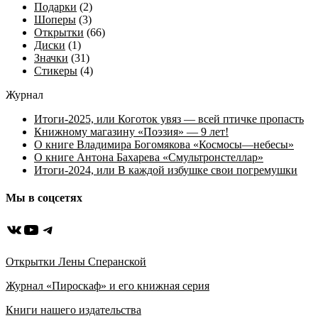
Подарки
(2)
Шоперы
(3)
Открытки
(66)
Диски
(1)
Значки
(31)
Стикеры
(4)
Журнал
Итоги-2025, или Коготок увяз — всей птичке пропасть
Книжному магазину «Поэзия» — 9 лет!
О книге Владимира Богомякова «Космосы—небесы»
О книге Антона Бахарева «Смультронстеллар»
Итоги-2024, или В каждой избушке свои погремушки
Мы в соцсетях
ВКонтакте
YouTube
Telegram
Открытки Лены Сперанской
Журнал «Пироскаф» и его книжная серия
Книги нашего издательства