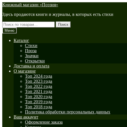
Перейти
Перейти
Книжный магазин «Поэзия»
к
к
Здесь продаются книги и журналы, в которых есть стихи
навигации
содержимому
Искать:
Поиск
Меню
Каталог
Стихи
Проза
Значки
Открытки
Доставка и оплата
О магазине
Топ 2024 года
Топ 2023 года
Топ 2022 года
Топ 2021 года
Топ 2020 года
Топ 2019 года
Топ 2018 года
Политика обработки персональных данных
Ваш аккаунт
Оформление заказа