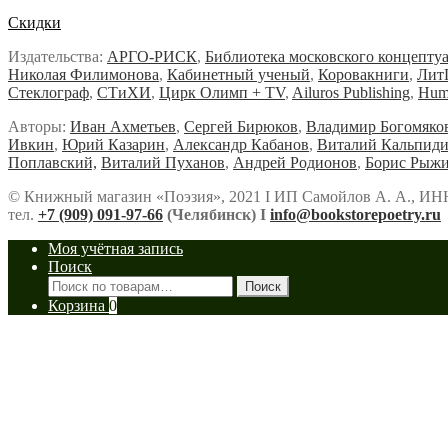
Скидки
Издательства:
АРГО-РИСК
,
Библиотека московского концепту
Николая Филимонова
,
Кабинетный ученый
,
Коровакниги
,
Лит
Стеклограф
,
СТиХИ
,
Цирк Олимп + TV
,
Ailuros Publishing
,
Hum
Авторы:
Иван Ахметьев
,
Сергей Бирюков
,
Владимир Богомяко
Ивкин
,
Юрий Казарин
,
Александр Кабанов
,
Виталий Кальпид
Поплавский,
Виталий Пуханов
,
Андрей Родионов
,
Борис Рыж
© Книжный магазин «Поэзия», 2021 Ι ИП Самойлов А. А., ИН
тел.
+7 (909) 091-97-66
(Челябинск) Ι
info@bookstorepoetry.ru
Моя учётная запись
Поиск
Искать:
Поиск
Корзина
0