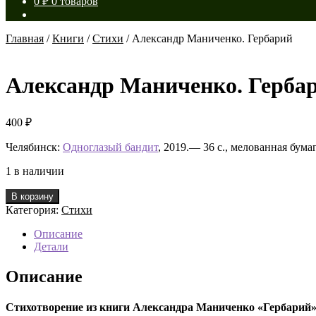
0
₽
0 товаров
Главная
/
Книги
/
Стихи
/
Александр Маниченко. Гербарий
Александр Маниченко. Герба
400
₽
Челябинск:
Одноглазый бандит
, 2019.— 36 с., мелованная бум
1 в наличии
Количество
В корзину
товара
Категория:
Стихи
Александр
Маниченко.
Описание
Гербарий
Детали
Описание
Стихотворение из книги Александра Маниченко «Гербарий