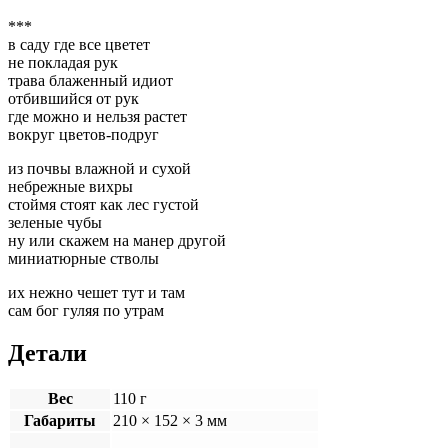
***
в саду где все цветет
не покладая рук
трава блаженный идиот
отбившийся от рук
где можно и нельзя растет
вокруг цветов-подруг
из почвы влажной и сухой
небрежные вихры
стоймя стоят как лес густой
зеленые чубы
ну или скажем на манер другой
миниатюрные стволы
их нежно чешет тут и там
сам бог гуляя по утрам
Детали
Вес
110 г
Габариты
210 × 152 × 3 мм