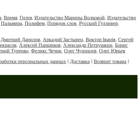
а
,
Время
,
Гилея
,
Издательство Марины Волковой
,
Издательство
,
Пальмира
,
Полифем
,
Порядок слов
,
Русский Гулливер
,
Дмитрий Данилов
,
Аркадий Застырец
,
Виктор Iванiв
,
Сергей
екрасов
,
Алексей Парщиков
,
Александр Петрушкин
,
Борис
ений Туренко
,
Феликс Чечик
,
Олег Чухонцев
,
Олег Юрьев
работки персональных данных
Ι
Доставка
Ι
Возврат товара
Ι