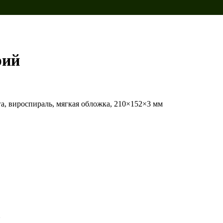
рий
ага, вироспираль, мягкая обложка, 210×152×3 мм
»