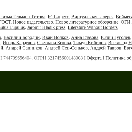
ализма Германа Титова
,
БСГ-пресс
,
Виртуальная галерея
,
Воймег
ГОСТ
,
Новое издательство
,
Новое литературное обозрение
,
ОГИ
ulus Lupulus
,
Jaromir Hladik press
,
Literature Without Borders
в
,
Василий Бородин
,
Иван Волков
,
Анна Глазова
,
Юлий Гуголев,
и
,
Игорь Караулов
,
Светлана Кекова
,
Тимур Кибиров
,
Всеволод Н
ий
,
Андрей Санников
,
Андрей Сен-Сеньков
,
Андрей Тавров
,
Евг
Н 744709656404, ОГРН 321745600148008 Ι
Оферта
Ι
Политика об