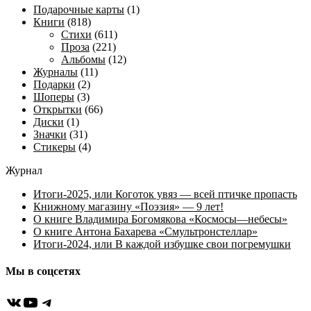
Подарочные карты
(1)
Книги
(818)
Стихи
(611)
Проза
(221)
Альбомы
(12)
Журналы
(11)
Подарки
(2)
Шоперы
(3)
Открытки
(66)
Диски
(1)
Значки
(31)
Стикеры
(4)
Журнал
Итоги-2025, или Коготок увяз — всей птичке пропасть
Книжному магазину «Поэзия» — 9 лет!
О книге Владимира Богомякова «Космосы—небесы»
О книге Антона Бахарева «Смультронстеллар»
Итоги-2024, или В каждой избушке свои погремушки
Мы в соцсетях
ВКонтакте
YouTube
Telegram