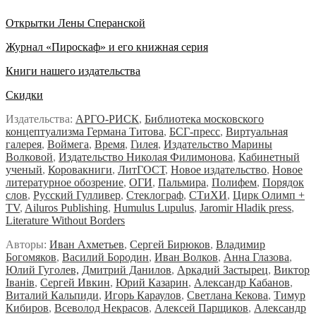
Открытки Лены Сперанской
Журнал «Пироскаф» и его книжная серия
Книги нашего издательства
Скидки
Издательства:
АРГО-РИСК
,
Библиотека московского
концептуализма Германа Титова
,
БСГ-пресс
,
Виртуальная
галерея
,
Воймега
,
Время
,
Гилея
,
Издательство Марины
Волковой
,
Издательство Николая Филимонова
,
Кабинетный
ученый
,
Коровакниги
,
ЛитГОСТ
,
Новое издательство
,
Новое
литературное обозрение
,
ОГИ
,
Пальмира
,
Полифем
,
Порядок
слов
,
Русский Гулливер
,
Стеклограф
,
СТиХИ
,
Цирк Олимп +
TV
,
Ailuros Publishing
,
Humulus Lupulus
,
Jaromir Hladik press
,
Literature Without Borders
Авторы:
Иван Ахметьев
,
Сергей Бирюков
,
Владимир
Богомяков
,
Василий Бородин
,
Иван Волков
,
Анна Глазова
,
Юлий Гуголев,
Дмитрий Данилов
,
Аркадий Застырец
,
Виктор
Iванiв
,
Сергей Ивкин
,
Юрий Казарин
,
Александр Кабанов
,
Виталий Кальпиди
,
Игорь Караулов
,
Светлана Кекова
,
Тимур
Кибиров
,
Всеволод Некрасов
,
Алексей Парщиков
,
Александр