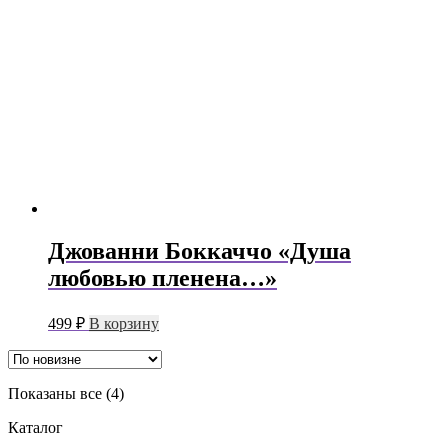
Джованни Боккаччо «Душа
любовью пленена…»
499
₽
В корзину
Сортировка:
Показаны все (4)
самые
Каталог
недавние