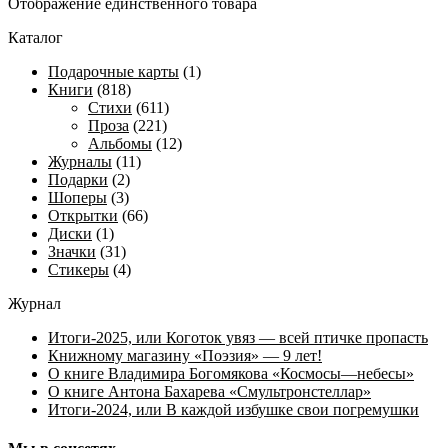
Отображение единственного товара
Каталог
Подарочные карты
(1)
Книги
(818)
Стихи
(611)
Проза
(221)
Альбомы
(12)
Журналы
(11)
Подарки
(2)
Шоперы
(3)
Открытки
(66)
Диски
(1)
Значки
(31)
Стикеры
(4)
Журнал
Итоги-2025, или Коготок увяз — всей птичке пропасть
Книжному магазину «Поэзия» — 9 лет!
О книге Владимира Богомякова «Космосы—небесы»
О книге Антона Бахарева «Смультронстеллар»
Итоги-2024, или В каждой избушке свои погремушки