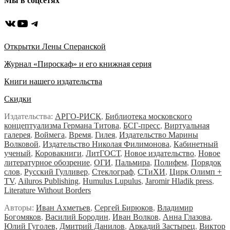
Мы в соцсетях
ВКонтакте
YouTube
Telegram
Открытки Лены Сперанской
Журнал «Пироскаф» и его книжная серия
Книги нашего издательства
Скидки
Издательства:
АРГО-РИСК
,
Библиотека московского
концептуализма Германа Титова
,
БСГ-пресс
,
Виртуальная
галерея
,
Воймега
,
Время
,
Гилея
,
Издательство Марины
Волковой
,
Издательство Николая Филимонова
,
Кабинетный
ученый
,
Коровакниги
,
ЛитГОСТ
,
Новое издательство
,
Новое
литературное обозрение
,
ОГИ
,
Пальмира
,
Полифем
,
Порядок
слов
,
Русский Гулливер
,
Стеклограф
,
СТиХИ
,
Цирк Олимп +
TV
,
Ailuros Publishing
,
Humulus Lupulus
,
Jaromir Hladik press
,
Literature Without Borders
Авторы:
Иван Ахметьев
,
Сергей Бирюков
,
Владимир
Богомяков
,
Василий Бородин
,
Иван Волков
,
Анна Глазова
,
Юлий Гуголев,
Дмитрий Данилов
,
Аркадий Застырец
,
Виктор