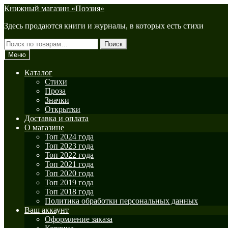
Перейти
Перейти
Книжный магазин «Поэзия»
к
к
Здесь продаются книги и журналы, в которых есть стихи
навигации
содержимому
Искать:
Поиск
Меню
Каталог
Стихи
Проза
Значки
Открытки
Доставка и оплата
О магазине
Топ 2024 года
Топ 2023 года
Топ 2022 года
Топ 2021 года
Топ 2020 года
Топ 2019 года
Топ 2018 года
Политика обработки персональных данных
Ваш аккаунт
Оформление заказа