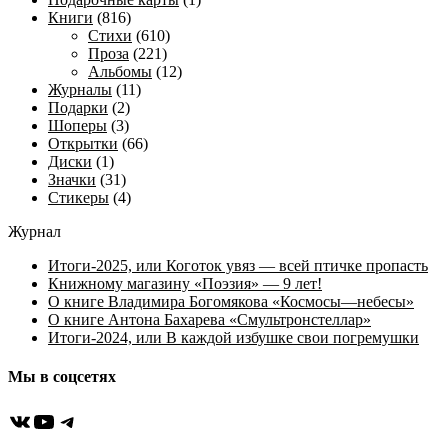
Книги
(816)
Стихи
(610)
Проза
(221)
Альбомы
(12)
Журналы
(11)
Подарки
(2)
Шоперы
(3)
Открытки
(66)
Диски
(1)
Значки
(31)
Стикеры
(4)
Журнал
Итоги-2025, или Коготок увяз — всей птичке пропасть
Книжному магазину «Поэзия» — 9 лет!
О книге Владимира Богомякова «Космосы—небесы»
О книге Антона Бахарева «Смультронстеллар»
Итоги-2024, или В каждой избушке свои погремушки
Мы в соцсетях
ВКонтакте
YouTube
Telegram